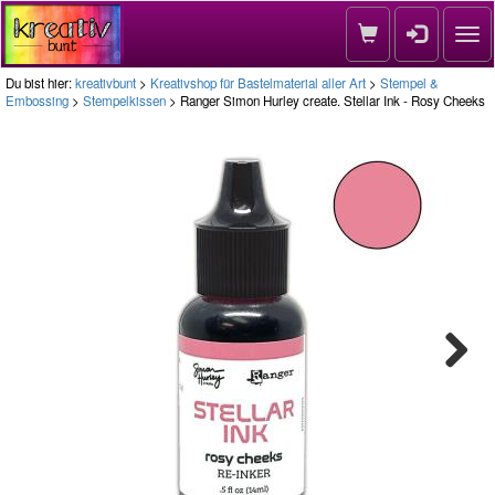
Nav
Du bist hier:
kreativbunt
>
Kreativshop für Bastelmaterial aller Art
>
Stempel &
Embossing
>
Stempelkissen
> Ranger Simon Hurley create. Stellar Ink - Rosy Cheeks
Next