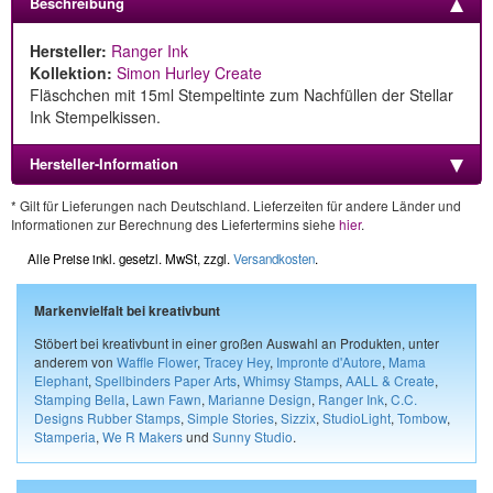
Beschreibung
Hersteller:
Ranger Ink
Kollektion:
Simon Hurley Create
Fläschchen mit 15ml Stempeltinte zum Nachfüllen der Stellar
Ink Stempelkissen.
Hersteller-Information
* Gilt für Lieferungen nach Deutschland. Lieferzeiten für andere Länder und
Informationen zur Berechnung des Liefertermins siehe
hier
.
Alle Preise inkl. gesetzl. MwSt, zzgl.
Versandkosten
.
Markenvielfalt bei kreativbunt
Stöbert bei kreativbunt in einer großen Auswahl an Produkten, unter
anderem von
Waffle Flower
,
Tracey Hey
,
Impronte d'Autore
,
Mama
Elephant
,
Spellbinders Paper Arts
,
Whimsy Stamps
,
AALL & Create
,
Stamping Bella
,
Lawn Fawn
,
Marianne Design
,
Ranger Ink
,
C.C.
Designs Rubber Stamps
,
Simple Stories
,
Sizzix
,
StudioLight
,
Tombow
,
Stamperia
,
We R Makers
und
Sunny Studio
.