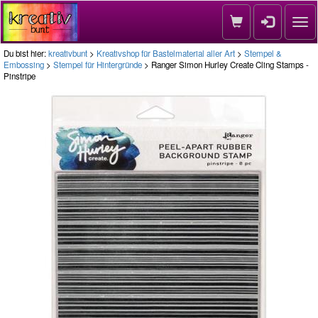
Nav
Du bist hier:
kreativbunt
>
Kreativshop für Bastelmaterial aller Art
>
Stempel &
Embossing
>
Stempel für Hintergründe
> Ranger Simon Hurley Create Cling Stamps -
Pinstripe