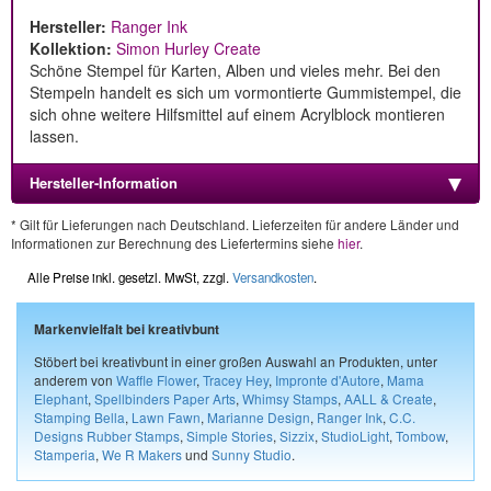
Hersteller:
Ranger Ink
Kollektion:
Simon Hurley Create
Schöne Stempel für Karten, Alben und vieles mehr. Bei den
Stempeln handelt es sich um vormontierte Gummistempel, die
sich ohne weitere Hilfsmittel auf einem Acrylblock montieren
lassen.
Hersteller-Information
* Gilt für Lieferungen nach Deutschland. Lieferzeiten für andere Länder und
Informationen zur Berechnung des Liefertermins siehe
hier
.
Alle Preise inkl. gesetzl. MwSt, zzgl.
Versandkosten
.
Markenvielfalt bei kreativbunt
Stöbert bei kreativbunt in einer großen Auswahl an Produkten, unter
anderem von
Waffle Flower
,
Tracey Hey
,
Impronte d'Autore
,
Mama
Elephant
,
Spellbinders Paper Arts
,
Whimsy Stamps
,
AALL & Create
,
Stamping Bella
,
Lawn Fawn
,
Marianne Design
,
Ranger Ink
,
C.C.
Designs Rubber Stamps
,
Simple Stories
,
Sizzix
,
StudioLight
,
Tombow
,
Stamperia
,
We R Makers
und
Sunny Studio
.