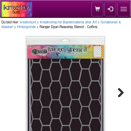
Nav
Du bist hier:
kreativbunt
>
Kreativshop für Bastelmaterial aller Art
>
Schablonen &
Masken
>
Hintergründe
> Ranger Dyan Reaveley Stencil - Coffins
Next