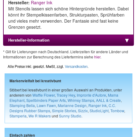
Hersteller:
Ranger Ink
Mit Stencils lassen sich schöne Hintergründe herstellen. Dabei
könnt ihr Stempelkissenfarben, Strukturpasten, Sprühfarben
und vieles mehr verwenden. Der Fantasie sind fast keine
Grenzen gesetzt.
Hersteller-Information
* Gilt für Lieferungen nach Deutschland. Lieferzeiten für andere Länder und
Informationen zur Berechnung des Liefertermins siehe
hier
.
Alle Preise inkl. gesetzl. MwSt, zzgl.
Versandkosten
.
Markenvielfalt bei kreativbunt
Stöbert bei kreativbunt in einer großen Auswahl an Produkten, unter
anderem von
Waffle Flower
,
Tracey Hey
,
Impronte d'Autore
,
Mama
Elephant
,
Spellbinders Paper Arts
,
Whimsy Stamps
,
AALL & Create
,
Stamping Bella
,
Lawn Fawn
,
Marianne Design
,
Ranger Ink
,
C.C.
Designs Rubber Stamps
,
Simple Stories
,
Sizzix
,
StudioLight
,
Tombow
,
Stamperia
,
We R Makers
und
Sunny Studio
.
Einfach zahlen