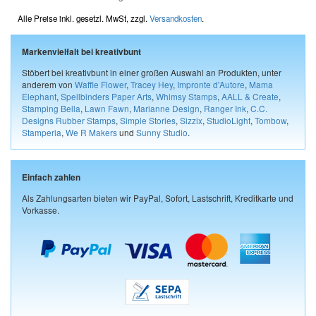
Alle Preise inkl. gesetzl. MwSt, zzgl.
Versandkosten
.
Markenvielfalt bei kreativbunt
Stöbert bei kreativbunt in einer großen Auswahl an Produkten, unter
anderem von
Waffle Flower
,
Tracey Hey
,
Impronte d'Autore
,
Mama
Elephant
,
Spellbinders Paper Arts
,
Whimsy Stamps
,
AALL & Create
,
Stamping Bella
,
Lawn Fawn
,
Marianne Design
,
Ranger Ink
,
C.C.
Designs Rubber Stamps
,
Simple Stories
,
Sizzix
,
StudioLight
,
Tombow
,
Stamperia
,
We R Makers
und
Sunny Studio
.
Einfach zahlen
Als Zahlungsarten bieten wir PayPal, Sofort, Lastschrift, Kreditkarte und
Vorkasse.