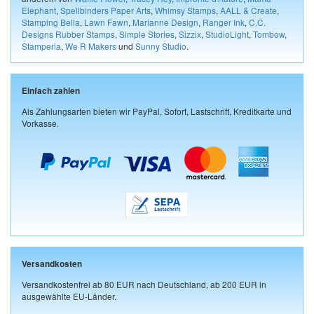
Elephant
,
Spellbinders Paper Arts
,
Whimsy Stamps
,
AALL & Create
,
Stamping Bella
,
Lawn Fawn
,
Marianne Design
,
Ranger Ink
,
C.C.
Designs Rubber Stamps
,
Simple Stories
,
Sizzix
,
StudioLight
,
Tombow
,
Stamperia
,
We R Makers
und
Sunny Studio
.
Einfach zahlen
Als Zahlungsarten bieten wir PayPal, Sofort, Lastschrift, Kreditkarte und
Vorkasse.
Versandkosten
Versandkostenfrei ab 80 EUR nach Deutschland, ab 200 EUR in
ausgewählte EU-Länder.