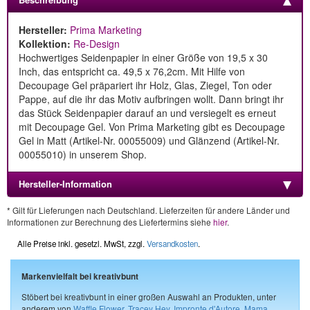
Hersteller:
Prima Marketing
Kollektion:
Re-Design
Hochwertiges Seidenpapier in einer Größe von 19,5 x 30
Inch, das entspricht ca. 49,5 x 76,2cm. Mit Hilfe von
Decoupage Gel präpariert ihr Holz, Glas, Ziegel, Ton oder
Pappe, auf die ihr das Motiv aufbringen wollt. Dann bringt ihr
das Stück Seidenpapier darauf an und versiegelt es erneut
mit Decoupage Gel. Von Prima Marketing gibt es Decoupage
Gel in Matt (Artikel-Nr. 00055009) und Glänzend (Artikel-Nr.
00055010) in unserem Shop.
Hersteller-Information
* Gilt für Lieferungen nach Deutschland. Lieferzeiten für andere Länder und
Informationen zur Berechnung des Liefertermins siehe
hier
.
Alle Preise inkl. gesetzl. MwSt, zzgl.
Versandkosten
.
Markenvielfalt bei kreativbunt
Stöbert bei kreativbunt in einer großen Auswahl an Produkten, unter
anderem von
Waffle Flower
,
Tracey Hey
,
Impronte d'Autore
,
Mama