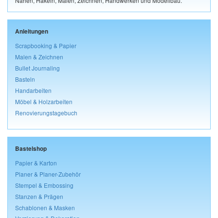
Nähen, Häkeln, Malen, Zeichnen, Handwerken und Modellbau.
Anleitungen
Scrapbooking & Papier
Malen & Zeichnen
Bullet Journaling
Basteln
Handarbeiten
Möbel & Holzarbeiten
Renovierungstagebuch
Bastelshop
Papier & Karton
Planer & Planer-Zubehör
Stempel & Embossing
Stanzen & Prägen
Schablonen & Masken