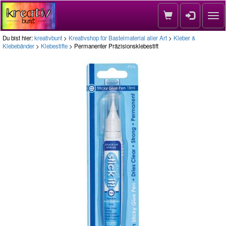
Nav
Du bist hier:
kreativbunt
>
Kreativshop für Bastelmaterial aller Art
>
Kleber &
Klebebänder
>
Klebestifte
> Permanenter Präzisionsklebestift