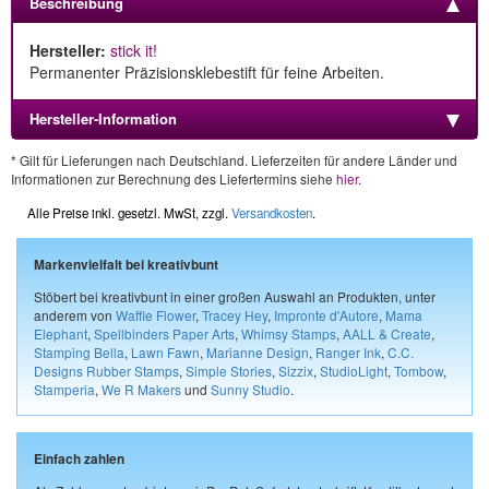
Beschreibung
Hersteller:
stick it!
Permanenter Präzisionsklebestift für feine Arbeiten.
Hersteller-Information
* Gilt für Lieferungen nach Deutschland. Lieferzeiten für andere Länder und
Informationen zur Berechnung des Liefertermins siehe
hier
.
Alle Preise inkl. gesetzl. MwSt, zzgl.
Versandkosten
.
Markenvielfalt bei kreativbunt
Stöbert bei kreativbunt in einer großen Auswahl an Produkten, unter
anderem von
Waffle Flower
,
Tracey Hey
,
Impronte d'Autore
,
Mama
Elephant
,
Spellbinders Paper Arts
,
Whimsy Stamps
,
AALL & Create
,
Stamping Bella
,
Lawn Fawn
,
Marianne Design
,
Ranger Ink
,
C.C.
Designs Rubber Stamps
,
Simple Stories
,
Sizzix
,
StudioLight
,
Tombow
,
Stamperia
,
We R Makers
und
Sunny Studio
.
Einfach zahlen