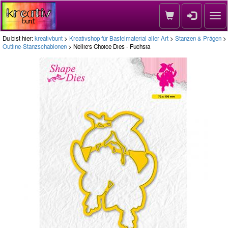
Nav
Du bist hier:
kreativbunt
>
Kreativshop für Bastelmaterial aller Art
>
Stanzen & Prägen
>
Outline-Stanzschablonen
> Nellie's Choice Dies - Fuchsia