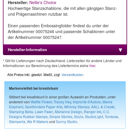
Hersteller:
Nellie's Choice
Hochwertige Stanzschablone, die mit allen gängigen Stanz-
und Prägemaschinen nutzbar ist.
Einen passenden Embossingfolder findest du unter der
Artikelnummer 00075246 und passende Schablonen unter
der Artikelnummer 00075247.
Hersteller-Information
* Gilt für Lieferungen nach Deutschland. Lieferzeiten für andere Länder und
Informationen zur Berechnung des Liefertermins siehe
hier
.
Alle Preise inkl. gesetzl. MwSt, zzgl.
Versandkosten
.
Markenvielfalt bei kreativbunt
Stöbert bei kreativbunt in einer großen Auswahl an Produkten, unter
anderem von
Waffle Flower
,
Tracey Hey
,
Impronte d'Autore
,
Mama
Elephant
,
Spellbinders Paper Arts
,
Whimsy Stamps
,
AALL & Create
,
Stamping Bella
,
Lawn Fawn
,
Marianne Design
,
Ranger Ink
,
C.C.
Designs Rubber Stamps
,
Simple Stories
,
Sizzix
,
StudioLight
,
Tombow
,
Stamperia
,
We R Makers
und
Sunny Studio
.