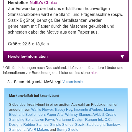
Hersteller:
Nellie's Choice
Zur Verwendung der bei uns erhältlichen hochwertigen
Stanzschablonen wird eine Stanz- und Prägemaschine (bspw.
Sizzix BigShot) benötigt. Die Metallstanzen werden
gemeinsam mit Papier durch die Maschine gekurbelt und
schneiden dabei die Motive aus dem Papier aus.
Größe: 22,5 x 13,9cm
Hersteller-Information
* Gilt für Lieferungen nach Deutschland. Lieferzeiten für andere Länder und
Informationen zur Berechnung des Liefertermins siehe
hier
.
Alle Preise inkl. gesetzl. MwSt, zzgl.
Versandkosten
.
Markenvielfalt bei kreativbunt
Stöbert bei kreativbunt in einer großen Auswahl an Produkten, unter
anderem von
Waffle Flower
,
Tracey Hey
,
Impronte d'Autore
,
Mama
Elephant
,
Spellbinders Paper Arts
,
Whimsy Stamps
,
AALL & Create
,
Stamping Bella
,
Lawn Fawn
,
Marianne Design
,
Ranger Ink
,
C.C.
Designs Rubber Stamps
,
Simple Stories
,
Sizzix
,
StudioLight
,
Tombow
,
Stamperia
,
We R Makers
und
Sunny Studio
.