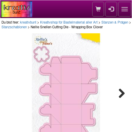
Nav
Du bist hier:
kreativbunt
>
Kreativshop für Bastelmaterial aller Art
>
Stanzen & Prägen
>
Stanzschablonen
> Nellie Snellen Cutting Die - Wrapping Box Clover
Next