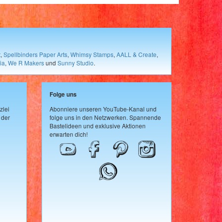
t
,
Spellbinders Paper Arts
,
Whimsy Stamps
,
AALL & Create
,
ia
,
We R Makers
und
Sunny Studio
.
Folge uns
zlei
Abonniere unseren YouTube-Kanal und
 der
folge uns in den Netzwerken. Spannende
Bastelideen und exklusive Aktionen
erwarten dich!