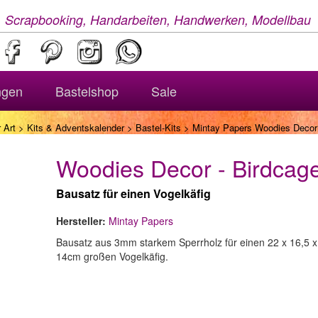
, Scrapbooking, Handarbeiten, Handwerken, Modellbau
ngen
Bastelshop
Sale
 Art
>
Kits & Adventskalender
>
Bastel-Kits
> Mintay Papers Woodies Decor 
Woodies Decor - Birdcag
Bausatz für einen Vogelkäfig
Hersteller:
Mintay Papers
Bausatz aus 3mm starkem Sperrholz für einen 22 x 16,5 x
14cm großen Vogelkäfig.