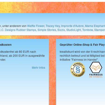
en, unter anderem von
Waffle Flower
,
Tracey Hey
,
Impronte d'Autore
,
Mama Elephan
C.C. Designs Rubber Stamps
,
Simple Stories
,
Sizzix
,
StudioLight
,
Tombow
,
Stamper
ndkosten
Geprüfter Online-Shop & Fair Play
dkostenfrei ab 80 EUR nach
kreativbunt wird von der it-recht kan
hland, ab 200 EUR in ausgewählte
rechtlich betreut und ist Mitglied bei
der.
Initiative "Fairness im Handel".
Mehr Infos