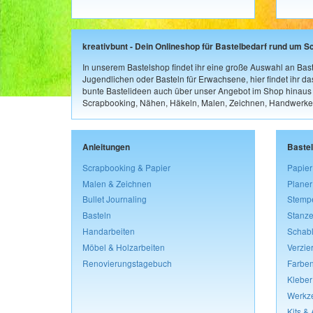
kreativbunt - Dein Onlineshop für Bastelbedarf rund um S
In unserem Bastelshop findet ihr eine große Auswahl an Bast
Jugendlichen oder Basteln für Erwachsene, hier findet ihr d
bunte Bastelideen auch über unser Angebot im Shop hinaus a
Scrapbooking, Nähen, Häkeln, Malen, Zeichnen, Handwerke
Anleitungen
Baste
Scrapbooking & Papier
Papier
Malen & Zeichnen
Planer
Bullet Journaling
Stemp
Basteln
Stanze
Handarbeiten
Schab
Möbel & Holzarbeiten
Verzie
Renovierungstagebuch
Farben
Kleber
Werkz
Kits &