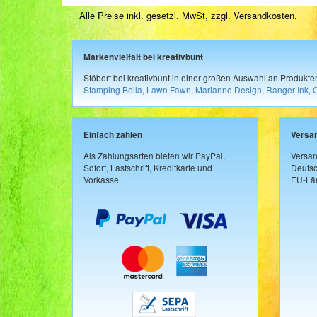
Alle Preise inkl. gesetzl. MwSt, zzgl.
Versandkosten
.
Markenvielfalt bei kreativbunt
Stöbert bei kreativbunt in einer großen Auswahl an Produkt
Stamping Bella
,
Lawn Fawn
,
Marianne Design
,
Ranger Ink
,
Einfach zahlen
Versa
Als Zahlungsarten bieten wir PayPal,
Versan
Sofort, Lastschrift, Kreditkarte und
Deutsc
Vorkasse.
EU-Län