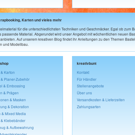
crapbooking, Karten und vieles mehr
elmaterial für die unterschiedlichsten Techniken und Geschmäcker. Egal ob zum Ba
as passende Material. Abgerundet wird unser Angebot mit wöchentlichen neuen Bast
nbieten. Auf unserem kreativen Blog findet ihr Anleitungen zu den Themen Bastel
n und Modellbau.
lshop
kreativbunt
 & Karton
Kontakt
 & Planer-Zubehör
Für Händler
el & Embossing
Stellenangebote
n & Prägen
Über uns
lonen & Masken
Versandkosten & Lieferzeiten
rung & Dekoration
Zahlungsarten
 & Mixed Media
 & Klebebänder
eug & Aufbewahrung
 Adventskalender