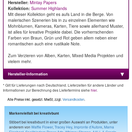
Hersteller:
Mintay Papers
Kollektion:
Summer Highlands
Mit dieser Kollektion geht es aufs Land in die Berge. Von
malerischen Szenerien bis in zu einzelnen Elementen wie
Mohnblumen, Kameras, Karten, Tiere sowie allerhand Muster,
ist alles für kreative Projekte dabei. Die vorherrschenden
Farben von Braun, Grün und Rot geben allem neben einer
romantischen auch eine rustikale Note.
Zum Verzieren von Alben, Karten, Mixed Media Projekten und
vielem mehr.
Hersteller-Information
* Gilt für Lieferungen nach Deutschland. Lieferzeiten für andere Länder und
Informationen zur Berechnung des Liefertermins siehe
hier
.
Alle Preise inkl. gesetzl. MwSt, zzgl.
Versandkosten
.
Markenvielfalt bei kreativbunt
Stöbert bei kreativbunt in einer großen Auswahl an Produkten, unter
anderem von
Waffle Flower
,
Tracey Hey
,
Impronte d'Autore
,
Mama
Elephant
,
Spellbinders Paper Arts
,
Whimsy Stamps
,
AALL & Create
,