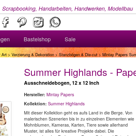
, Scrapbooking, Handarbeiten, Handwerken, Modellbau
ngen
Bastelshop
Sale
 Art
>
Verzierung & Dekoration
>
Stanzbögen & Die-cut
> Mintay Papers Sum
Summer Highlands - Pap
Ausschneidebogen, 12 x 12 Inch
Hersteller:
Mintay Papers
Kollektion:
Summer Highlands
Mit dieser Kollektion geht es aufs Land in die Berge. Von
malerischen Szenerien bis in zu einzelnen Elementen wie
Mohnblumen, Kameras, Karten, Tiere sowie allerhand
Muster, ist alles für kreative Projekte dabei. Die