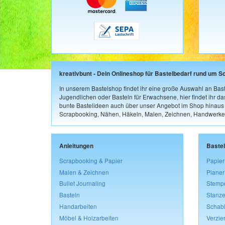
kreativbunt - Dein Onlineshop für Bastelbedarf rund um S
In unserem Bastelshop findet ihr eine große Auswahl an Bast
Jugendlichen oder Basteln für Erwachsene, hier findet ihr d
bunte Bastelideen auch über unser Angebot im Shop hinaus a
Scrapbooking, Nähen, Häkeln, Malen, Zeichnen, Handwerke
Anleitungen
Baste
Scrapbooking & Papier
Papier
Malen & Zeichnen
Planer
Bullet Journaling
Stemp
Basteln
Stanze
Handarbeiten
Schab
Möbel & Holzarbeiten
Verzie