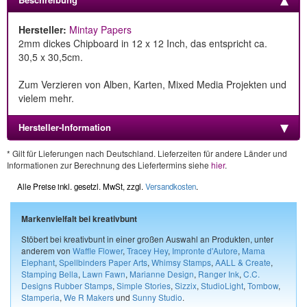
Hersteller:
Mintay Papers
2mm dickes Chipboard in 12 x 12 Inch, das entspricht ca.
30,5 x 30,5cm.
Zum Verzieren von Alben, Karten, Mixed Media Projekten und
vielem mehr.
Hersteller-Information
* Gilt für Lieferungen nach Deutschland. Lieferzeiten für andere Länder und
Informationen zur Berechnung des Liefertermins siehe
hier
.
Alle Preise inkl. gesetzl. MwSt, zzgl.
Versandkosten
.
Markenvielfalt bei kreativbunt
Stöbert bei kreativbunt in einer großen Auswahl an Produkten, unter
anderem von
Waffle Flower
,
Tracey Hey
,
Impronte d'Autore
,
Mama
Elephant
,
Spellbinders Paper Arts
,
Whimsy Stamps
,
AALL & Create
,
Stamping Bella
,
Lawn Fawn
,
Marianne Design
,
Ranger Ink
,
C.C.
Designs Rubber Stamps
,
Simple Stories
,
Sizzix
,
StudioLight
,
Tombow
,
Stamperia
,
We R Makers
und
Sunny Studio
.