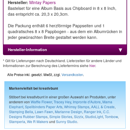
Hersteller:
Mintay Papers
Bastelset für eine Album Basis aus Chipboard in 8 x 8 Inch,
das entspricht ca. 20,3 x 20,3cm.
Die Packung enthält 6 herzförmige Pappseiten und 1
quadratisches 8 x 8 Pappbogen - aus dem ein Albumrücken in
jeder gewünschten Breite gestaltet werden kann.
Hersteller-Information
* Gilt für Lieferungen nach Deutschland. Lieferzeiten für andere Länder und
Informationen zur Berechnung des Liefertermins siehe
hier
.
Alle Preise inkl. gesetzl. MwSt, zzgl.
Versandkosten
.
Markenvielfalt bei kreativbunt
Stöbert bei kreativbunt in einer großen Auswahl an Produkten, unter
anderem von
Waffle Flower
,
Tracey Hey
,
Impronte d'Autore
,
Mama
Elephant
,
Spellbinders Paper Arts
,
Whimsy Stamps
,
AALL & Create
,
Stamping Bella
,
Lawn Fawn
,
Marianne Design
,
Ranger Ink
,
C.C.
Designs Rubber Stamps
,
Simple Stories
,
Sizzix
,
StudioLight
,
Tombow
,
Stamperia
,
We R Makers
und
Sunny Studio
.