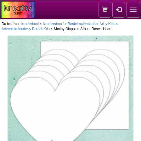
Nav
Du bist hier:
kreativbunt
>
Kreativshop für Bastelmaterial aller Art
>
Kits &
Adventskalender
>
Bastel-Kits
> Mintay Chippies Album Base - Heart