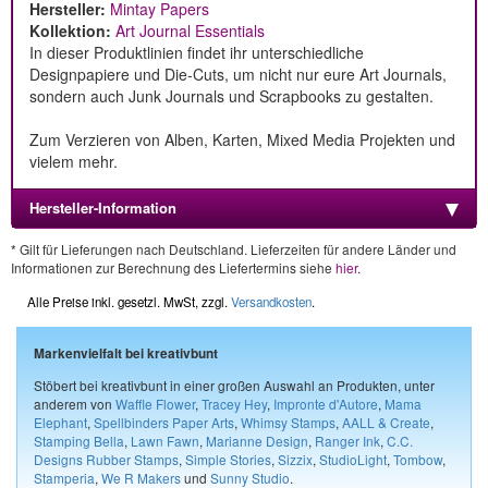
Hersteller:
Mintay Papers
Kollektion:
Art Journal Essentials
In dieser Produktlinien findet ihr unterschiedliche
Designpapiere und Die-Cuts, um nicht nur eure Art Journals,
sondern auch Junk Journals und Scrapbooks zu gestalten.
Zum Verzieren von Alben, Karten, Mixed Media Projekten und
vielem mehr.
Hersteller-Information
* Gilt für Lieferungen nach Deutschland. Lieferzeiten für andere Länder und
Informationen zur Berechnung des Liefertermins siehe
hier
.
Alle Preise inkl. gesetzl. MwSt, zzgl.
Versandkosten
.
Markenvielfalt bei kreativbunt
Stöbert bei kreativbunt in einer großen Auswahl an Produkten, unter
anderem von
Waffle Flower
,
Tracey Hey
,
Impronte d'Autore
,
Mama
Elephant
,
Spellbinders Paper Arts
,
Whimsy Stamps
,
AALL & Create
,
Stamping Bella
,
Lawn Fawn
,
Marianne Design
,
Ranger Ink
,
C.C.
Designs Rubber Stamps
,
Simple Stories
,
Sizzix
,
StudioLight
,
Tombow
,
Stamperia
,
We R Makers
und
Sunny Studio
.