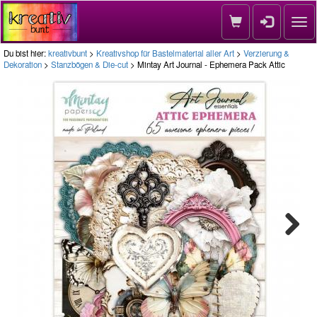
Nav
Du bist hier:
kreativbunt
>
Kreativshop für Bastelmaterial aller Art
>
Verzierung &
Dekoration
>
Stanzbögen & Die-cut
> Mintay Art Journal - Ephemera Pack Attic
Next