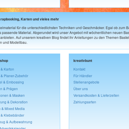
crapbooking, Karten und vieles mehr
elmaterial für die unterschiedlichsten Techniken und Geschmäcker. Egal ob zum Ba
as passende Material. Abgerundet wird unser Angebot mit wöchentlichen neuen Bast
nbieten. Auf unserem kreativen Blog findet ihr Anleitungen zu den Themen Bastel
n und Modellbau.
lshop
kreativbunt
 & Karton
Kontakt
 & Planer-Zubehör
Für Händler
el & Embossing
Stellenangebote
n & Prägen
Über uns
lonen & Masken
Versandkosten & Lieferzeiten
rung & Dekoration
Zahlungsarten
 & Mixed Media
 & Klebebänder
eug & Aufbewahrung
 Adventskalender