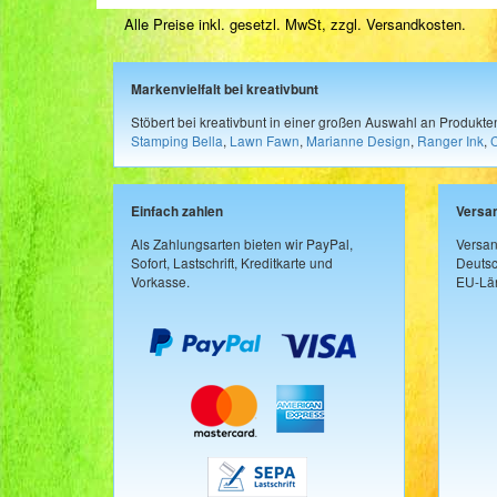
Alle Preise inkl. gesetzl. MwSt, zzgl.
Versandkosten
.
Markenvielfalt bei kreativbunt
Stöbert bei kreativbunt in einer großen Auswahl an Produkt
Stamping Bella
,
Lawn Fawn
,
Marianne Design
,
Ranger Ink
,
Einfach zahlen
Versa
Als Zahlungsarten bieten wir PayPal,
Versan
Sofort, Lastschrift, Kreditkarte und
Deutsc
Vorkasse.
EU-Län