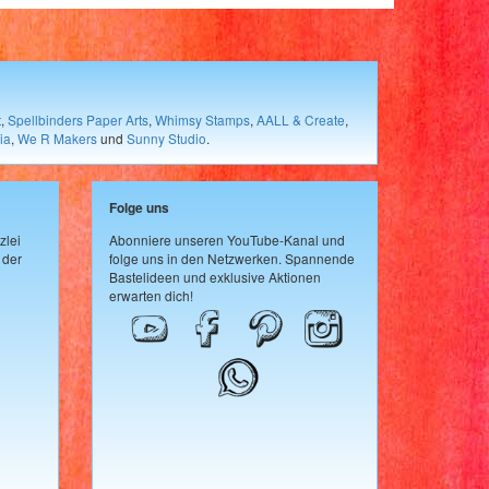
t
,
Spellbinders Paper Arts
,
Whimsy Stamps
,
AALL & Create
,
ia
,
We R Makers
und
Sunny Studio
.
Folge uns
zlei
Abonniere unseren YouTube-Kanal und
 der
folge uns in den Netzwerken. Spannende
Bastelideen und exklusive Aktionen
erwarten dich!