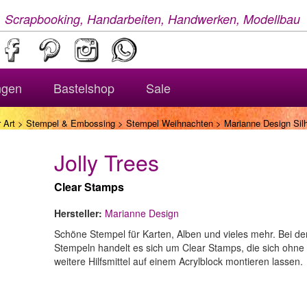
, Scrapbooking, Handarbeiten, Handwerken, Modellbau
ngen
Bastelshop
Sale
 Art
>
Stempel & Embossing
>
Stempel Weihnachten
> Marianne Design Silh
Jolly Trees
Clear Stamps
Hersteller:
Marianne Design
Schöne Stempel für Karten, Alben und vieles mehr. Bei de
Stempeln handelt es sich um Clear Stamps, die sich ohne
weitere Hilfsmittel auf einem Acrylblock montieren lassen.