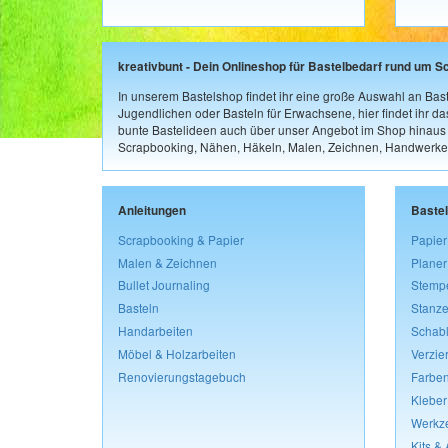
kreativbunt - Dein Onlineshop für Bastelbedarf rund um S
In unserem Bastelshop findet ihr eine große Auswahl an Bast
Jugendlichen oder Basteln für Erwachsene, hier findet ihr d
bunte Bastelideen auch über unser Angebot im Shop hinaus a
Scrapbooking, Nähen, Häkeln, Malen, Zeichnen, Handwerke
Anleitungen
Baste
Scrapbooking & Papier
Papier
Malen & Zeichnen
Planer
Bullet Journaling
Stemp
Basteln
Stanze
Handarbeiten
Schab
Möbel & Holzarbeiten
Verzie
Renovierungstagebuch
Farben
Kleber
Werkz
Kits &