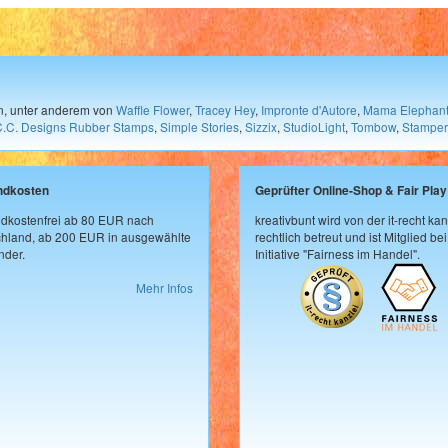
en, unter anderem von
Waffle Flower
,
Tracey Hey
,
Impronte d'Autore
,
Mama Elephan
C.C. Designs Rubber Stamps
,
Simple Stories
,
Sizzix
,
StudioLight
,
Tombow
,
Stamper
ndkosten
Geprüfter Online-Shop & Fair Play
dkostenfrei ab 80 EUR nach
kreativbunt wird von der it-recht kan
hland, ab 200 EUR in ausgewählte
rechtlich betreut und ist Mitglied bei
der.
Initiative "Fairness im Handel".
Mehr Infos