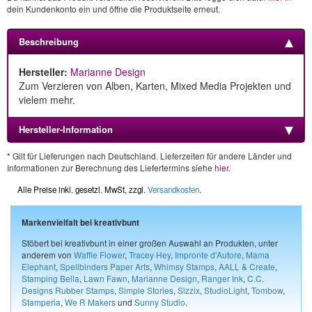
dein Kundenkonto ein und öffne die Produktseite erneut.
Beschreibung
Hersteller:
Marianne Design
Zum Verzieren von Alben, Karten, Mixed Media Projekten und
vielem mehr.
Hersteller-Information
* Gilt für Lieferungen nach Deutschland. Lieferzeiten für andere Länder und
Informationen zur Berechnung des Liefertermins siehe
hier
.
Alle Preise inkl. gesetzl. MwSt, zzgl.
Versandkosten
.
Markenvielfalt bei kreativbunt
Stöbert bei kreativbunt in einer großen Auswahl an Produkten, unter
anderem von
Waffle Flower
,
Tracey Hey
,
Impronte d'Autore
,
Mama
Elephant
,
Spellbinders Paper Arts
,
Whimsy Stamps
,
AALL & Create
,
Stamping Bella
,
Lawn Fawn
,
Marianne Design
,
Ranger Ink
,
C.C.
Designs Rubber Stamps
,
Simple Stories
,
Sizzix
,
StudioLight
,
Tombow
,
Stamperia
,
We R Makers
und
Sunny Studio
.