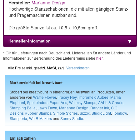
Hersteller:
Marianne Design
Hochwertige Stanzschablonen, die mit allen gängigen Stanz-
und Prägemaschinen nutzbar sind.
Die größte Stanze ist ca. 10,5 x 10,5cm groß.
Hersteller-Information
* Gilt für Lieferungen nach Deutschland. Lieferzeiten für andere Länder und
Informationen zur Berechnung des Liefertermins siehe
hier
.
Alle Preise inkl. gesetzl. MwSt, zzgl.
Versandkosten
.
Markenvielfalt bei kreativbunt
Stöbert bei kreativbunt in einer großen Auswahl an Produkten, unter
anderem von
Waffle Flower
,
Tracey Hey
,
Impronte d'Autore
,
Mama
Elephant
,
Spellbinders Paper Arts
,
Whimsy Stamps
,
AALL & Create
,
Stamping Bella
,
Lawn Fawn
,
Marianne Design
,
Ranger Ink
,
C.C.
Designs Rubber Stamps
,
Simple Stories
,
Sizzix
,
StudioLight
,
Tombow
,
Stamperia
,
We R Makers
und
Sunny Studio
.
Einfach zahlen