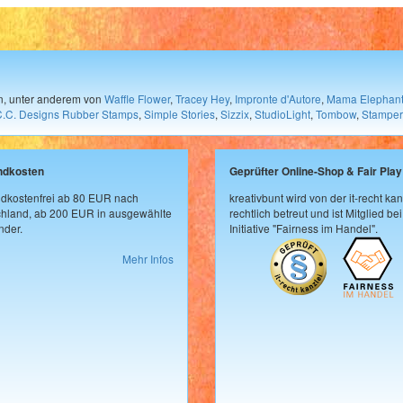
en, unter anderem von
Waffle Flower
,
Tracey Hey
,
Impronte d'Autore
,
Mama Elephan
C.C. Designs Rubber Stamps
,
Simple Stories
,
Sizzix
,
StudioLight
,
Tombow
,
Stamper
ndkosten
Geprüfter Online-Shop & Fair Play
dkostenfrei ab 80 EUR nach
kreativbunt wird von der it-recht kan
hland, ab 200 EUR in ausgewählte
rechtlich betreut und ist Mitglied bei
der.
Initiative "Fairness im Handel".
Mehr Infos