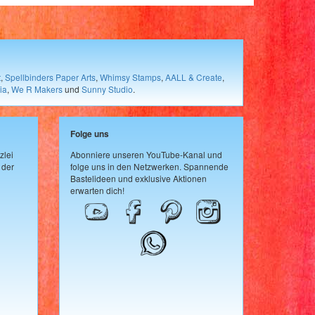
t
,
Spellbinders Paper Arts
,
Whimsy Stamps
,
AALL & Create
,
ia
,
We R Makers
und
Sunny Studio
.
Folge uns
zlei
Abonniere unseren YouTube-Kanal und
 der
folge uns in den Netzwerken. Spannende
Bastelideen und exklusive Aktionen
erwarten dich!