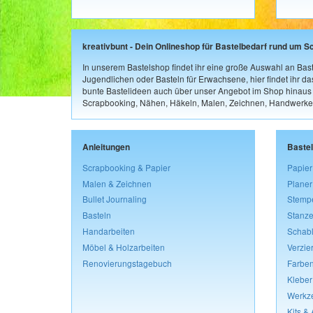
kreativbunt - Dein Onlineshop für Bastelbedarf rund um S
In unserem Bastelshop findet ihr eine große Auswahl an Bast
Jugendlichen oder Basteln für Erwachsene, hier findet ihr d
bunte Bastelideen auch über unser Angebot im Shop hinaus a
Scrapbooking, Nähen, Häkeln, Malen, Zeichnen, Handwerke
Anleitungen
Baste
Scrapbooking & Papier
Papier
Malen & Zeichnen
Planer
Bullet Journaling
Stemp
Basteln
Stanze
Handarbeiten
Schab
Möbel & Holzarbeiten
Verzie
Renovierungstagebuch
Farben
Kleber
Werkz
Kits &