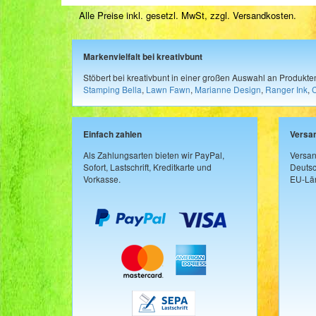
Alle Preise inkl. gesetzl. MwSt, zzgl.
Versandkosten
.
Markenvielfalt bei kreativbunt
Stöbert bei kreativbunt in einer großen Auswahl an Produkt
Stamping Bella
,
Lawn Fawn
,
Marianne Design
,
Ranger Ink
,
Einfach zahlen
Versa
Als Zahlungsarten bieten wir PayPal,
Versan
Sofort, Lastschrift, Kreditkarte und
Deutsc
Vorkasse.
EU-Län