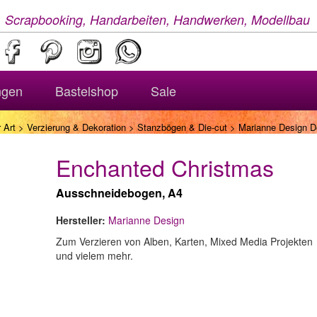
, Scrapbooking, Handarbeiten, Handwerken, Modellbau
ngen
Bastelshop
Sale
 Art
>
Verzierung & Dekoration
>
Stanzbögen & Die-cut
> Marianne Design D
Enchanted Christmas
Ausschneidebogen, A4
Hersteller:
Marianne Design
Zum Verzieren von Alben, Karten, Mixed Media Projekten
und vielem mehr.