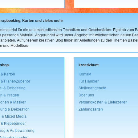
crapbooking, Karten und vieles mehr
elmaterial für die unterschiedlichsten Techniken und Geschmäcker. Egal ob zum Ba
as passende Material. Abgerundet wird unser Angebot mit wöchentlichen neuen Bast
nbieten. Auf unserem kreativen Blog findet ihr Anleitungen zu den Themen Bastel
n und Modellbau.
lshop
kreativbunt
 & Karton
Kontakt
 & Planer-Zubehör
Für Händler
el & Embossing
Stellenangebote
n & Prägen
Über uns
lonen & Masken
Versandkosten & Lieferzeiten
rung & Dekoration
Zahlungsarten
 & Mixed Media
 & Klebebänder
eug & Aufbewahrung
 Adventskalender