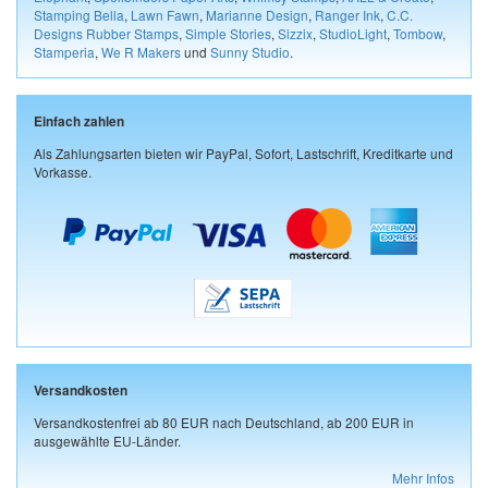
Stamping Bella
,
Lawn Fawn
,
Marianne Design
,
Ranger Ink
,
C.C.
Designs Rubber Stamps
,
Simple Stories
,
Sizzix
,
StudioLight
,
Tombow
,
Stamperia
,
We R Makers
und
Sunny Studio
.
Einfach zahlen
Als Zahlungsarten bieten wir PayPal, Sofort, Lastschrift, Kreditkarte und
Vorkasse.
Versandkosten
Versandkostenfrei ab 80 EUR nach Deutschland, ab 200 EUR in
ausgewählte EU-Länder.
Mehr Infos