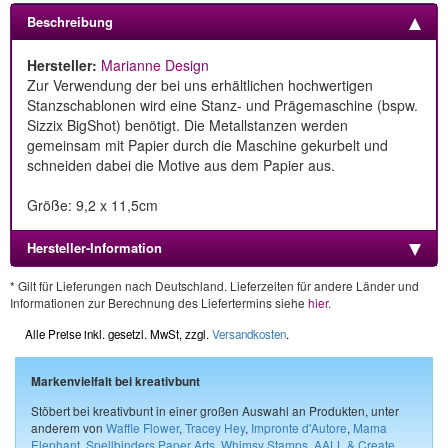
Beschreibung
Hersteller:
Marianne Design
Zur Verwendung der bei uns erhältlichen hochwertigen
Stanzschablonen wird eine Stanz- und Prägemaschine (bspw.
Sizzix BigShot) benötigt. Die Metallstanzen werden
gemeinsam mit Papier durch die Maschine gekurbelt und
schneiden dabei die Motive aus dem Papier aus.
Größe: 9,2 x 11,5cm
Hersteller-Information
* Gilt für Lieferungen nach Deutschland. Lieferzeiten für andere Länder und
Informationen zur Berechnung des Liefertermins siehe
hier
.
Alle Preise inkl. gesetzl. MwSt, zzgl.
Versandkosten
.
Markenvielfalt bei kreativbunt
Stöbert bei kreativbunt in einer großen Auswahl an Produkten, unter
anderem von
Waffle Flower
,
Tracey Hey
,
Impronte d'Autore
,
Mama
Elephant
,
Spellbinders Paper Arts
,
Whimsy Stamps
,
AALL & Create
,