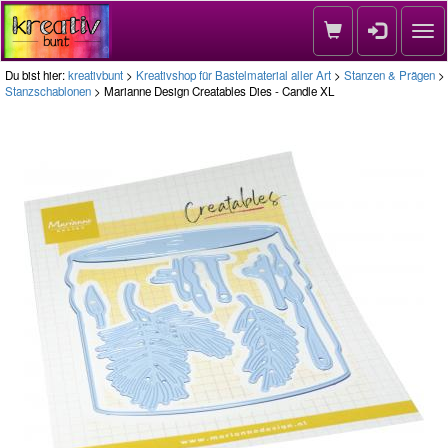
Nav
Du bist hier:
kreativbunt
>
Kreativshop für Bastelmaterial aller Art
>
Stanzen & Prägen
>
Stanzschablonen
> Marianne Design Creatables Dies - Candle XL