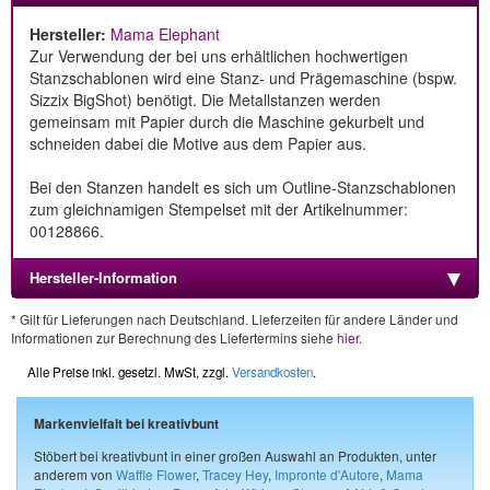
Hersteller:
Mama Elephant
Zur Verwendung der bei uns erhältlichen hochwertigen
Stanzschablonen wird eine Stanz- und Prägemaschine (bspw.
Sizzix BigShot) benötigt. Die Metallstanzen werden
gemeinsam mit Papier durch die Maschine gekurbelt und
schneiden dabei die Motive aus dem Papier aus.
Bei den Stanzen handelt es sich um Outline-Stanzschablonen
zum gleichnamigen Stempelset mit der Artikelnummer:
00128866.
Hersteller-Information
* Gilt für Lieferungen nach Deutschland. Lieferzeiten für andere Länder und
Informationen zur Berechnung des Liefertermins siehe
hier
.
Alle Preise inkl. gesetzl. MwSt, zzgl.
Versandkosten
.
Markenvielfalt bei kreativbunt
Stöbert bei kreativbunt in einer großen Auswahl an Produkten, unter
anderem von
Waffle Flower
,
Tracey Hey
,
Impronte d'Autore
,
Mama