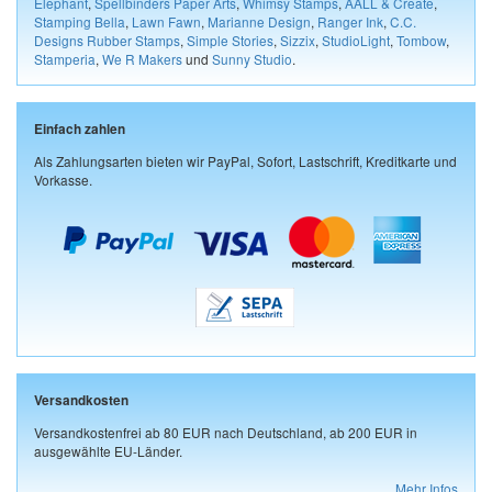
Elephant
,
Spellbinders Paper Arts
,
Whimsy Stamps
,
AALL & Create
,
Stamping Bella
,
Lawn Fawn
,
Marianne Design
,
Ranger Ink
,
C.C.
Designs Rubber Stamps
,
Simple Stories
,
Sizzix
,
StudioLight
,
Tombow
,
Stamperia
,
We R Makers
und
Sunny Studio
.
Einfach zahlen
Als Zahlungsarten bieten wir PayPal, Sofort, Lastschrift, Kreditkarte und
Vorkasse.
Versandkosten
Versandkostenfrei ab 80 EUR nach Deutschland, ab 200 EUR in
ausgewählte EU-Länder.
Mehr Infos