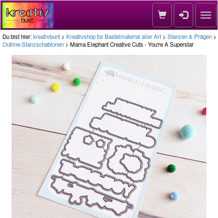
Nav
Du bist hier:
kreativbunt
>
Kreativshop für Bastelmaterial aller Art
>
Stanzen & Prägen
>
Outline-Stanzschablonen
> Mama Elephant Creative Cuts - You're A Superstar