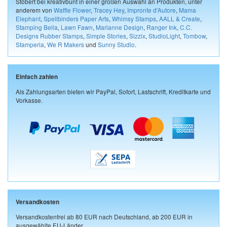
Stöbert bei kreativbunt in einer großen Auswahl an Produkten, unter
anderem von
Waffle Flower
,
Tracey Hey
,
Impronte d'Autore
,
Mama
Elephant
,
Spellbinders Paper Arts
,
Whimsy Stamps
,
AALL & Create
,
Stamping Bella
,
Lawn Fawn
,
Marianne Design
,
Ranger Ink
,
C.C.
Designs Rubber Stamps
,
Simple Stories
,
Sizzix
,
StudioLight
,
Tombow
,
Stamperia
,
We R Makers
und
Sunny Studio
.
Einfach zahlen
Als Zahlungsarten bieten wir PayPal, Sofort, Lastschrift, Kreditkarte und
Vorkasse.
Versandkosten
Versandkostenfrei ab 80 EUR nach Deutschland, ab 200 EUR in
ausgewählte EU-Länder.