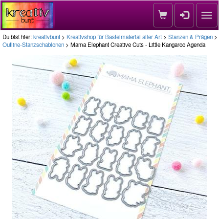
Nav
Du bist hier:
kreativbunt
>
Kreativshop für Bastelmaterial aller Art
>
Stanzen & Prägen
>
Outline-Stanzschablonen
> Mama Elephant Creative Cuts - Little Kangaroo Agenda