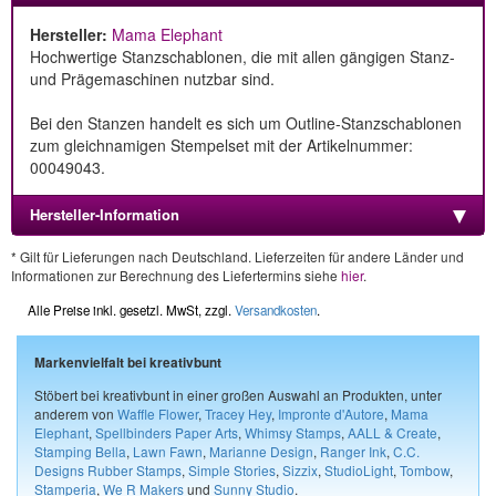
Hersteller:
Mama Elephant
Hochwertige Stanzschablonen, die mit allen gängigen Stanz-
und Prägemaschinen nutzbar sind.
Bei den Stanzen handelt es sich um Outline-Stanzschablonen
zum gleichnamigen Stempelset mit der Artikelnummer:
00049043.
Hersteller-Information
* Gilt für Lieferungen nach Deutschland. Lieferzeiten für andere Länder und
Informationen zur Berechnung des Liefertermins siehe
hier
.
Alle Preise inkl. gesetzl. MwSt, zzgl.
Versandkosten
.
Markenvielfalt bei kreativbunt
Stöbert bei kreativbunt in einer großen Auswahl an Produkten, unter
anderem von
Waffle Flower
,
Tracey Hey
,
Impronte d'Autore
,
Mama
Elephant
,
Spellbinders Paper Arts
,
Whimsy Stamps
,
AALL & Create
,
Stamping Bella
,
Lawn Fawn
,
Marianne Design
,
Ranger Ink
,
C.C.
Designs Rubber Stamps
,
Simple Stories
,
Sizzix
,
StudioLight
,
Tombow
,
Stamperia
,
We R Makers
und
Sunny Studio
.