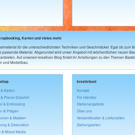
crapbooking, Karten und vieles mehr
elmaterial für die unterschiedlichsten Techniken und Geschmäcker. Egal ob zum Ba
as passende Material. Abgerundet wird unser Angebot mit wöchentlichen neuen Bast
nbieten. Auf unserem kreativen Blog findet ihr Anleitungen zu den Themen Bastel
n und Modellbau.
lshop
kreativbunt
 & Karton
Kontakt
 & Planer-Zubehör
Für Händler
el & Embossing
Stellenangebote
n & Prägen
Über uns
lonen & Masken
Versandkosten & Lieferzeiten
rung & Dekoration
Zahlungsarten
 & Mixed Media