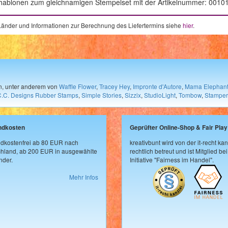
chablonen zum gleichnamigen Stempelset mit der Artikelnummer: 0010
e Länder und Informationen zur Berechnung des Liefertermins siehe
hier
.
en, unter anderem von
Waffle Flower
,
Tracey Hey
,
Impronte d'Autore
,
Mama Elephan
C.C. Designs Rubber Stamps
,
Simple Stories
,
Sizzix
,
StudioLight
,
Tombow
,
Stamper
ndkosten
Geprüfter Online-Shop & Fair Play
dkostenfrei ab 80 EUR nach
kreativbunt wird von der it-recht kan
hland, ab 200 EUR in ausgewählte
rechtlich betreut und ist Mitglied bei
der.
Initiative "Fairness im Handel".
Mehr Infos