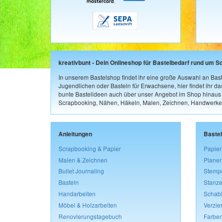
kreativbunt - Dein Onlineshop für Bastelbedarf rund um S
In unserem Bastelshop findet ihr eine große Auswahl an Bast
Jugendlichen oder Basteln für Erwachsene, hier findet ihr d
bunte Bastelideen auch über unser Angebot im Shop hinaus a
Scrapbooking, Nähen, Häkeln, Malen, Zeichnen, Handwerke
Anleitungen
Baste
Scrapbooking & Papier
Papier
Malen & Zeichnen
Planer
Bullet Journaling
Stemp
Basteln
Stanze
Handarbeiten
Schab
Möbel & Holzarbeiten
Verzie
Renovierungstagebuch
Farben