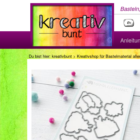
Basteln
Anleitu
Du bist hier:
kreativbunt
>
Kreativshop für Bastelmaterial aller