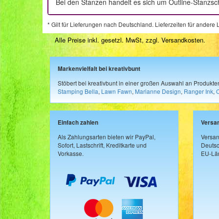
Bei den Stanzen handelt es sich um Outline-Stanzs
* Gilt für Lieferungen nach Deutschland. Lieferzeiten für ander
Alle Preise inkl. gesetzl. MwSt, zzgl.
Versandkosten
.
Markenvielfalt bei kreativbunt
Stöbert bei kreativbunt in einer großen Auswahl an Produkt
Stamping Bella
,
Lawn Fawn
,
Marianne Design
,
Ranger Ink
,
Einfach zahlen
Versa
Als Zahlungsarten bieten wir PayPal,
Versan
Sofort, Lastschrift, Kreditkarte und
Deutsc
Vorkasse.
EU-Län