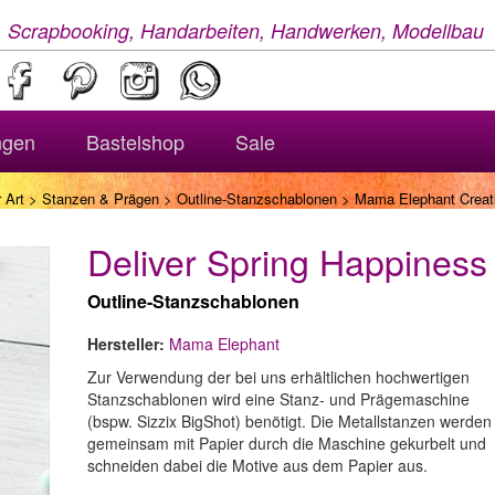
, Scrapbooking, Handarbeiten, Handwerken, Modellbau
ngen
Bastelshop
Sale
 Art
>
Stanzen & Prägen
>
Outline-Stanzschablonen
> Mama Elephant Creativ
Deliver Spring Happiness
Outline-Stanzschablonen
Hersteller:
Mama Elephant
Zur Verwendung der bei uns erhältlichen hochwertigen
Stanzschablonen wird eine Stanz- und Prägemaschine
(bspw. Sizzix BigShot) benötigt. Die Metallstanzen werden
gemeinsam mit Papier durch die Maschine gekurbelt und
schneiden dabei die Motive aus dem Papier aus.