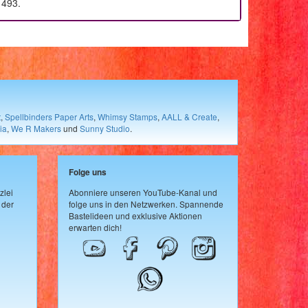
1493.
t
,
Spellbinders Paper Arts
,
Whimsy Stamps
,
AALL & Create
,
ia
,
We R Makers
und
Sunny Studio
.
Folge uns
zlei
Abonniere unseren YouTube-Kanal und
 der
folge uns in den Netzwerken. Spannende
Bastelideen und exklusive Aktionen
erwarten dich!