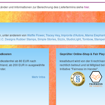
e Länder und Informationen zur Berechnung des Liefertermins siehe
hier
.
en, unter anderem von
Waffle Flower
,
Tracey Hey
,
Impronte d'Autore
,
Mama Elephan
C.C. Designs Rubber Stamps
,
Simple Stories
,
Sizzix
,
StudioLight
,
Tombow
,
Stamper
ndkosten
Geprüfter Online-Shop & Fair Play
dkostenfrei ab 80 EUR nach
kreativbunt wird von der it-recht kan
hland, ab 200 EUR in ausgewählte
rechtlich betreut und ist Mitglied bei
der.
Initiative "Fairness im Handel".
Mehr Infos