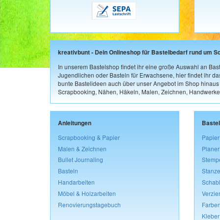
kreativbunt - Dein Onlineshop für Bastelbedarf rund um S
In unserem Bastelshop findet ihr eine große Auswahl an Bast
Jugendlichen oder Basteln für Erwachsene, hier findet ihr d
bunte Bastelideen auch über unser Angebot im Shop hinaus a
Scrapbooking, Nähen, Häkeln, Malen, Zeichnen, Handwerke
Anleitungen
Baste
Scrapbooking & Papier
Papier
Malen & Zeichnen
Planer
Bullet Journaling
Stemp
Basteln
Stanze
Handarbeiten
Schab
Möbel & Holzarbeiten
Verzie
Renovierungstagebuch
Farben
Kleber