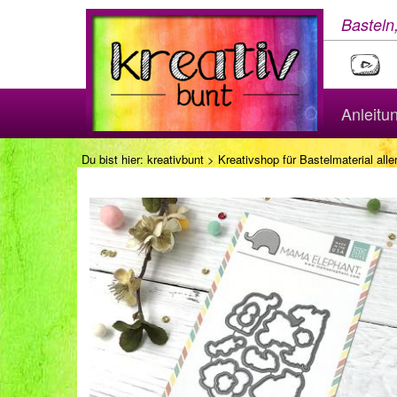
Basteln
Anleitu
Du bist hier:
kreativbunt
>
Kreativshop für Bastelmaterial aller