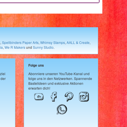
t
,
Spellbinders Paper Arts
,
Whimsy Stamps
,
AALL & Create
,
ia
,
We R Makers
und
Sunny Studio
.
Folge uns
zlei
Abonniere unseren YouTube-Kanal und
 der
folge uns in den Netzwerken. Spannende
Bastelideen und exklusive Aktionen
erwarten dich!