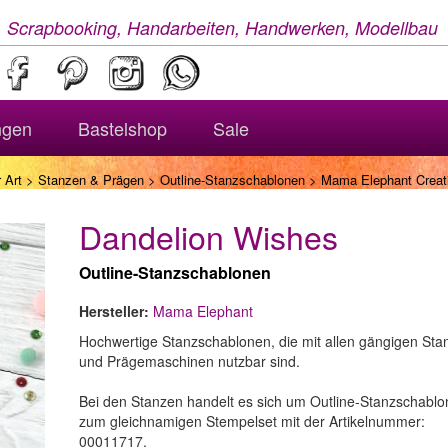
, Scrapbooking, Handarbeiten, Handwerken, Modellbau
ngen
Bastelshop
Sale
 Art
>
Stanzen & Prägen
>
Outline-Stanzschablonen
> Mama Elephant Creati
Dandelion Wishes
Outline-Stanzschablonen
Hersteller:
Mama Elephant
Hochwertige Stanzschablonen, die mit allen gängigen Sta
und Prägemaschinen nutzbar sind.
Bei den Stanzen handelt es sich um Outline-Stanzschabl
zum gleichnamigen Stempelset mit der Artikelnummer:
00011717.