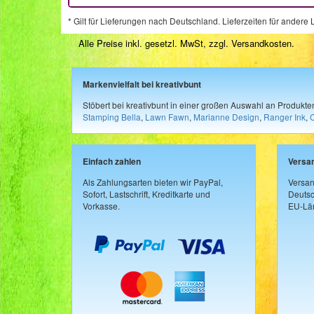
* Gilt für Lieferungen nach Deutschland. Lieferzeiten für ander
Alle Preise inkl. gesetzl. MwSt, zzgl.
Versandkosten
.
Markenvielfalt bei kreativbunt
Stöbert bei kreativbunt in einer großen Auswahl an Produkt
Stamping Bella
,
Lawn Fawn
,
Marianne Design
,
Ranger Ink
,
Einfach zahlen
Versa
Als Zahlungsarten bieten wir PayPal,
Versan
Sofort, Lastschrift, Kreditkarte und
Deutsc
Vorkasse.
EU-Län