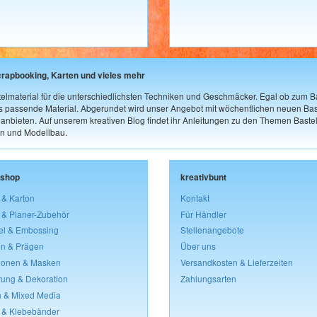
crapbooking, Karten und vieles mehr
elmaterial für die unterschiedlichsten Techniken und Geschmäcker. Egal ob zum Ba
as passende Material. Abgerundet wird unser Angebot mit wöchentlichen neuen Bast
nbieten. Auf unserem kreativen Blog findet ihr Anleitungen zu den Themen Bastel
n und Modellbau.
lshop
kreativbunt
 & Karton
Kontakt
 & Planer-Zubehör
Für Händler
el & Embossing
Stellenangebote
n & Prägen
Über uns
lonen & Masken
Versandkosten & Lieferzeiten
rung & Dekoration
Zahlungsarten
 & Mixed Media
 & Klebebänder