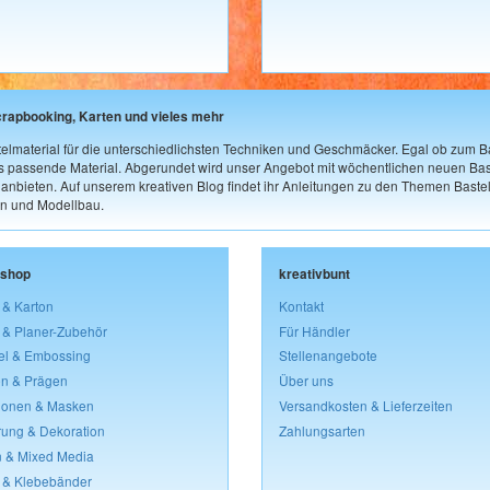
crapbooking, Karten und vieles mehr
elmaterial für die unterschiedlichsten Techniken und Geschmäcker. Egal ob zum Ba
as passende Material. Abgerundet wird unser Angebot mit wöchentlichen neuen Bast
nbieten. Auf unserem kreativen Blog findet ihr Anleitungen zu den Themen Bastel
n und Modellbau.
lshop
kreativbunt
 & Karton
Kontakt
 & Planer-Zubehör
Für Händler
el & Embossing
Stellenangebote
n & Prägen
Über uns
lonen & Masken
Versandkosten & Lieferzeiten
rung & Dekoration
Zahlungsarten
 & Mixed Media
 & Klebebänder