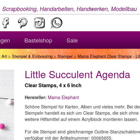
, Scrapbooking, Handarbeiten, Handwerken, Modellbau
ngen
Bastelshop
Sale
 Art
>
Stempel & Embossing
>
Stempel
> Mama Elephant Clear Stamps - Lit
Little Succulent Agenda
Clear Stamps, 4 x 6 Inch
Hersteller:
Mama Elephant
Schöne Stempel für Karten, Alben und vieles mehr. Bei de
Stempeln handelt es sich um Clear Stamps, die sich ohne
weitere Hilfsmittel auf einem Acrylblock montieren lassen.
Für die Stempel sind gleichnamige Outline-Stanzschablon
verfügbar mit der Artikelnummer: 00065655.