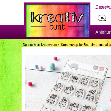
Basteln
Anleitu
Du bist hier:
kreativbunt
>
Kreativshop für Bastelmaterial aller