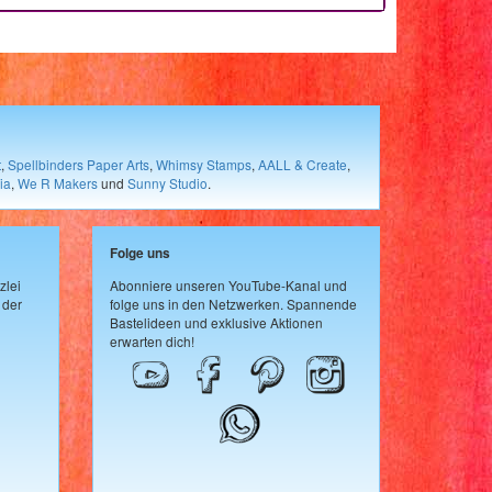
t
,
Spellbinders Paper Arts
,
Whimsy Stamps
,
AALL & Create
,
ia
,
We R Makers
und
Sunny Studio
.
Folge uns
zlei
Abonniere unseren YouTube-Kanal und
 der
folge uns in den Netzwerken. Spannende
Bastelideen und exklusive Aktionen
erwarten dich!