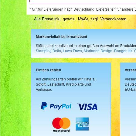
* Gilt für Lieferungen nach Deutschland. Lieferzeiten für ander
Alle Preise inkl. gesetzl. MwSt, zzgl.
Versandkosten
.
Markenvielfalt bei kreativbunt
Stöbert bei kreativbunt in einer großen Auswahl an Produkt
Stamping Bella
,
Lawn Fawn
,
Marianne Design
,
Ranger Ink
,
Einfach zahlen
Versa
Als Zahlungsarten bieten wir PayPal,
Versan
Sofort, Lastschrift, Kreditkarte und
Deutsc
Vorkasse.
EU-Län