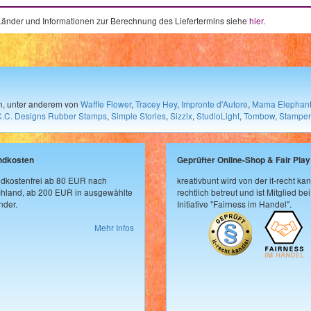
e Länder und Informationen zur Berechnung des Liefertermins siehe
hier
.
en, unter anderem von
Waffle Flower
,
Tracey Hey
,
Impronte d'Autore
,
Mama Elephan
C.C. Designs Rubber Stamps
,
Simple Stories
,
Sizzix
,
StudioLight
,
Tombow
,
Stamper
ndkosten
Geprüfter Online-Shop & Fair Play
dkostenfrei ab 80 EUR nach
kreativbunt wird von der it-recht kan
hland, ab 200 EUR in ausgewählte
rechtlich betreut und ist Mitglied bei
der.
Initiative "Fairness im Handel".
Mehr Infos