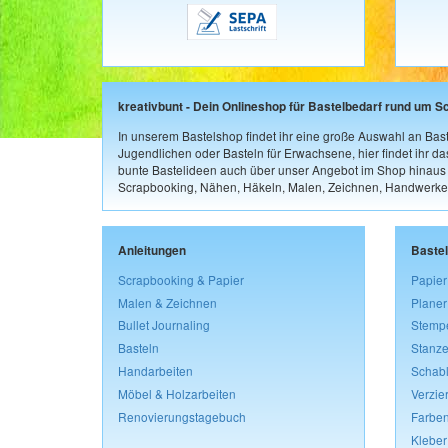
kreativbunt - Dein Onlineshop für Bastelbedarf rund um S
In unserem Bastelshop findet ihr eine große Auswahl an Bast
Jugendlichen oder Basteln für Erwachsene, hier findet ihr d
bunte Bastelideen auch über unser Angebot im Shop hinaus a
Scrapbooking, Nähen, Häkeln, Malen, Zeichnen, Handwerke
Anleitungen
Baste
Scrapbooking & Papier
Papier
Malen & Zeichnen
Planer
Bullet Journaling
Stemp
Basteln
Stanze
Handarbeiten
Schab
Möbel & Holzarbeiten
Verzie
Renovierungstagebuch
Farben
Kleber