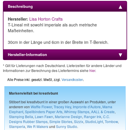
Beschreibung
Hersteller:
Lisa Horton Crafts
T-Lineal mit sowohl imperiale als auch metrische
Maßeinheiten.
30cm in der Länge und 6cm in der Breite im T-Bereich.
Hersteller-Information
* Gilt für Lieferungen nach Deutschland. Lieferzeiten für andere Länder und
Informationen zur Berechnung des Liefertermins siehe
hier
.
Alle Preise inkl. gesetzl. MwSt, zzgl.
Versandkosten
.
Markenvielfalt bei kreativbunt
Stöbert bei kreativbunt in einer großen Auswahl an Produkten, unter
anderem von
Waffle Flower
,
Tracey Hey
,
Impronte d'Autore
,
Mama
Elephant
,
Spellbinders Paper Arts
,
Whimsy Stamps
,
AALL & Create
,
Stamping Bella
,
Lawn Fawn
,
Marianne Design
,
Ranger Ink
,
C.C.
Designs Rubber Stamps
,
Simple Stories
,
Sizzix
,
StudioLight
,
Tombow
,
Stamperia
,
We R Makers
und
Sunny Studio
.