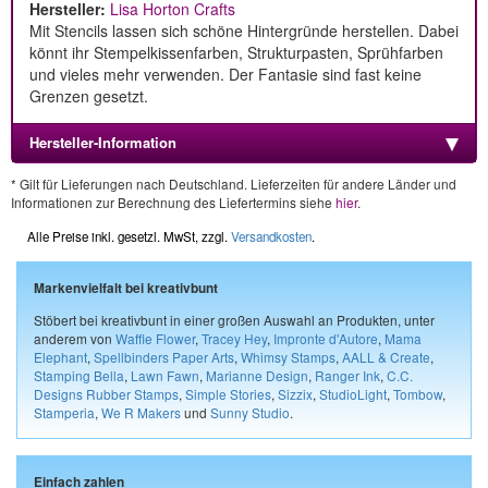
Hersteller:
Lisa Horton Crafts
Mit Stencils lassen sich schöne Hintergründe herstellen. Dabei
könnt ihr Stempelkissenfarben, Strukturpasten, Sprühfarben
und vieles mehr verwenden. Der Fantasie sind fast keine
Grenzen gesetzt.
Hersteller-Information
* Gilt für Lieferungen nach Deutschland. Lieferzeiten für andere Länder und
Informationen zur Berechnung des Liefertermins siehe
hier
.
Alle Preise inkl. gesetzl. MwSt, zzgl.
Versandkosten
.
Markenvielfalt bei kreativbunt
Stöbert bei kreativbunt in einer großen Auswahl an Produkten, unter
anderem von
Waffle Flower
,
Tracey Hey
,
Impronte d'Autore
,
Mama
Elephant
,
Spellbinders Paper Arts
,
Whimsy Stamps
,
AALL & Create
,
Stamping Bella
,
Lawn Fawn
,
Marianne Design
,
Ranger Ink
,
C.C.
Designs Rubber Stamps
,
Simple Stories
,
Sizzix
,
StudioLight
,
Tombow
,
Stamperia
,
We R Makers
und
Sunny Studio
.
Einfach zahlen