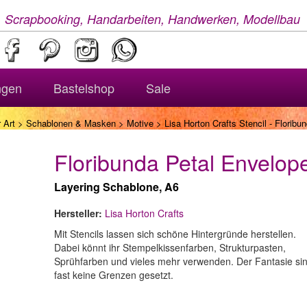
, Scrapbooking, Handarbeiten, Handwerken, Modellbau
ngen
Bastelshop
Sale
 Art
>
Schablonen & Masken
>
Motive
> Lisa Horton Crafts Stencil - Floribu
Floribunda Petal Envelop
Layering Schablone, A6
Hersteller:
Lisa Horton Crafts
Mit Stencils lassen sich schöne Hintergründe herstellen.
Dabei könnt ihr Stempelkissenfarben, Strukturpasten,
Sprühfarben und vieles mehr verwenden. Der Fantasie si
fast keine Grenzen gesetzt.