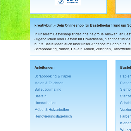
kreativbunt - Dein Onlineshop für Bastelbedarf rund um S
In unserem Bastelshop findet ihr eine große Auswahl an Bast
Jugendlichen oder Basteln für Erwachsene, hier findet ihr d
bunte Bastelideen auch über unser Angebot im Shop hinaus a
Scrapbooking, Nähen, Häkeln, Malen, Zeichnen, Handwerke
Anleitungen
Baste
Scrapbooking & Papier
Papier
Malen & Zeichnen
Planer
Bullet Journaling
Stemp
Basteln
Stanze
Handarbeiten
Schab
Möbel & Holzarbeiten
Verzie
Renovierungstagebuch
Farben
Kleber
Werkz