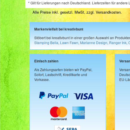
* Gilt für Lieferungen nach Deutschland. Lieferzeiten für ander
Alle Preise inkl. gesetzl. MwSt, zzgl.
Versandkosten
.
Markenvielfalt bei kreativbunt
Stöbert bei kreativbunt in einer großen Auswahl an Produkt
Stamping Bella
,
Lawn Fawn
,
Marianne Design
,
Ranger Ink
,
Einfach zahlen
Versa
Als Zahlungsarten bieten wir PayPal,
Versan
Sofort, Lastschrift, Kreditkarte und
Deutsc
Vorkasse.
EU-Län