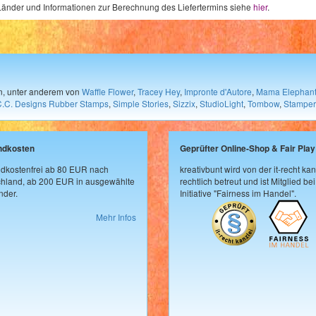
e Länder und Informationen zur Berechnung des Liefertermins siehe
hier
.
en, unter anderem von
Waffle Flower
,
Tracey Hey
,
Impronte d'Autore
,
Mama Elephan
C.C. Designs Rubber Stamps
,
Simple Stories
,
Sizzix
,
StudioLight
,
Tombow
,
Stamper
ndkosten
Geprüfter Online-Shop & Fair Play
dkostenfrei ab 80 EUR nach
kreativbunt wird von der it-recht kan
hland, ab 200 EUR in ausgewählte
rechtlich betreut und ist Mitglied bei
der.
Initiative "Fairness im Handel".
Mehr Infos