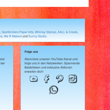
t
,
Spellbinders Paper Arts
,
Whimsy Stamps
,
AALL & Create
,
ia
,
We R Makers
und
Sunny Studio
.
Folge uns
zlei
Abonniere unseren YouTube-Kanal und
 der
folge uns in den Netzwerken. Spannende
Bastelideen und exklusive Aktionen
erwarten dich!