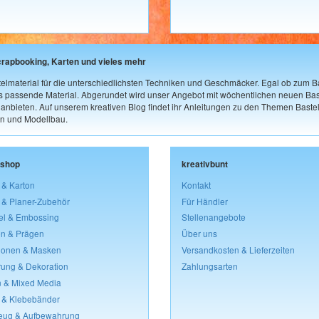
crapbooking, Karten und vieles mehr
elmaterial für die unterschiedlichsten Techniken und Geschmäcker. Egal ob zum Ba
as passende Material. Abgerundet wird unser Angebot mit wöchentlichen neuen Bast
nbieten. Auf unserem kreativen Blog findet ihr Anleitungen zu den Themen Bastel
n und Modellbau.
lshop
kreativbunt
 & Karton
Kontakt
 & Planer-Zubehör
Für Händler
el & Embossing
Stellenangebote
n & Prägen
Über uns
lonen & Masken
Versandkosten & Lieferzeiten
rung & Dekoration
Zahlungsarten
 & Mixed Media
 & Klebebänder
eug & Aufbewahrung