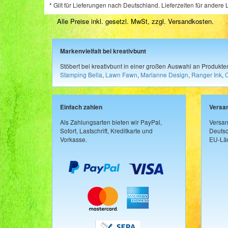
* Gilt für Lieferungen nach Deutschland. Lieferzeiten für ander
Alle Preise inkl. gesetzl. MwSt, zzgl.
Versandkosten
.
Markenvielfalt bei kreativbunt
Stöbert bei kreativbunt in einer großen Auswahl an Produkt
Stamping Bella
,
Lawn Fawn
,
Marianne Design
,
Ranger Ink
,
Einfach zahlen
Versa
Als Zahlungsarten bieten wir PayPal,
Versan
Sofort, Lastschrift, Kreditkarte und
Deutsc
Vorkasse.
EU-Län