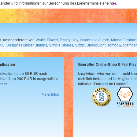
e Länder und Informationen zur Berechnung des Liefertermins siehe
hier
.
en, unter anderem von
Waffle Flower
,
Tracey Hey
,
Impronte d'Autore
,
Mama Elephan
C.C. Designs Rubber Stamps
,
Simple Stories
,
Sizzix
,
StudioLight
,
Tombow
,
Stamper
ndkosten
Geprüfter Online-Shop & Fair Play
dkostenfrei ab 80 EUR nach
kreativbunt wird von der it-recht kan
hland, ab 200 EUR in ausgewählte
rechtlich betreut und ist Mitglied bei
der.
Initiative "Fairness im Handel".
Mehr Infos