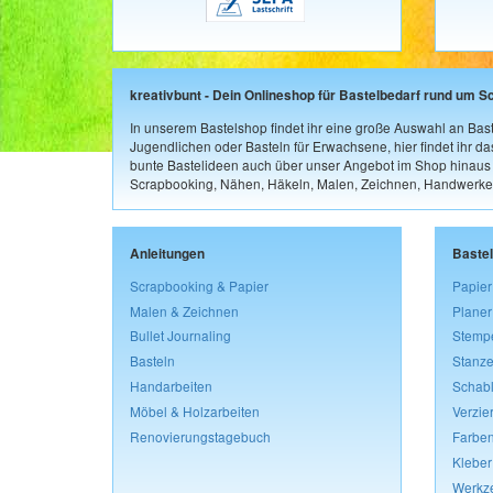
kreativbunt - Dein Onlineshop für Bastelbedarf rund um S
In unserem Bastelshop findet ihr eine große Auswahl an Bast
Jugendlichen oder Basteln für Erwachsene, hier findet ihr d
bunte Bastelideen auch über unser Angebot im Shop hinaus a
Scrapbooking, Nähen, Häkeln, Malen, Zeichnen, Handwerke
Anleitungen
Baste
Scrapbooking & Papier
Papier
Malen & Zeichnen
Planer
Bullet Journaling
Stemp
Basteln
Stanze
Handarbeiten
Schab
Möbel & Holzarbeiten
Verzie
Renovierungstagebuch
Farben
Kleber
Werkz