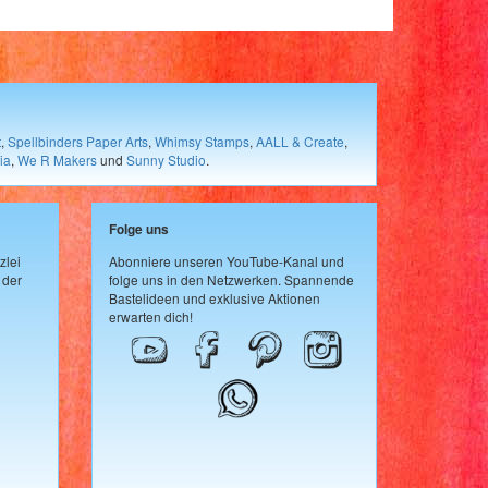
t
,
Spellbinders Paper Arts
,
Whimsy Stamps
,
AALL & Create
,
ia
,
We R Makers
und
Sunny Studio
.
Folge uns
zlei
Abonniere unseren YouTube-Kanal und
 der
folge uns in den Netzwerken. Spannende
Bastelideen und exklusive Aktionen
erwarten dich!