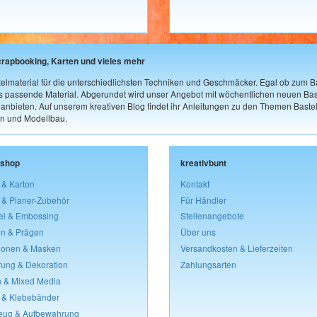
crapbooking, Karten und vieles mehr
elmaterial für die unterschiedlichsten Techniken und Geschmäcker. Egal ob zum Ba
as passende Material. Abgerundet wird unser Angebot mit wöchentlichen neuen Bast
nbieten. Auf unserem kreativen Blog findet ihr Anleitungen zu den Themen Bastel
n und Modellbau.
lshop
kreativbunt
 & Karton
Kontakt
 & Planer-Zubehör
Für Händler
el & Embossing
Stellenangebote
n & Prägen
Über uns
lonen & Masken
Versandkosten & Lieferzeiten
rung & Dekoration
Zahlungsarten
 & Mixed Media
 & Klebebänder
eug & Aufbewahrung