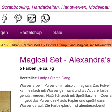
, Scrapbooking, Handarbeiten, Handwerken, Modellbau
ngen
Bastelshop
Sale
 Art
>
Farben & Mixed Media
> Lindy's Stamp Gang Magical Set Alexandra's 
Magical Set - Alexandra's 
5 Farben, je ca. 7g
Hersteller:
Lindy's Stamp Gang
Wasserfarbe in Pulverform - absolut magisch. Das Pulver
kann einfach mit Wasser gemischt und als Aquarellfarbe
genutzt werden. Natürlich auch mit Sprühflaschen. Oder a
ihr gebt das Pulver direkt aufs Papier und sprüht dann
Wasser darauf. Die Farbexplosion ist atemberaubend!