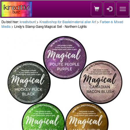
Nav
Du bist hier:
kreativbunt
>
Kreativshop für Bastelmaterial aller Art
>
Farben & Mixed
Media
> Lindy's Stamp Gang Magical Set - Northern Lights