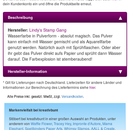
dein Kundenkonto ein und öffne die Produktseite erneut.
Beschreibung
Hersteller:
Lindy's Stamp Gang
Wasserfarbe in Pulverform - absolut magisch. Das Pulver
kann einfach mit Wasser gemischt und als Aquarellfarbe
genutzt werden. Natürlich auch mit Sprühflaschen. Oder aber
ihr gebt das Pulver direkt aufs Papier und sprüht dann Wasser
darauf. Die Farbexplosion ist atemberaubend!
Hersteller-Information
* Gilt für Lieferungen nach Deutschland. Lieferzeiten für andere Länder und
Informationen zur Berechnung des Liefertermins siehe
hier
.
Alle Preise inkl. gesetzl. MwSt, zzgl.
Versandkosten
.
Markenvielfalt bei kreativbunt
Stöbert bei kreativbunt in einer großen Auswahl an Produkten, unter
anderem von
Waffle Flower
,
Tracey Hey
,
Impronte d'Autore
,
Mama
Elephant
,
Spellbinders Paper Arts
,
Whimsy Stamps
,
AALL & Create
,