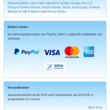
Stamping Bella
,
Lawn Fawn
,
Marianne Design
,
Ranger Ink
,
C.C.
Designs Rubber Stamps
,
Simple Stories
,
Sizzix
,
StudioLight
,
Tombow
,
Stamperia
,
We R Makers
und
Sunny Studio
.
Einfach zahlen
Als Zahlungsarten bieten wir PayPal, Sofort, Lastschrift, Kreditkarte und
Vorkasse.
Versandkosten
Versandkostenfrei ab 80 EUR nach Deutschland, ab 200 EUR in
ausgewählte EU-Länder.
Mehr Infos