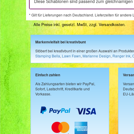
Diese Schablonen sind passend zum gleichnamigen S
* Gilt für Lieferungen nach Deutschland. Lieferzeiten für ander
Alle Preise inkl. gesetzl. MwSt, zzgl.
Versandkosten
.
Markenvielfalt bei kreativbunt
Stöbert bei kreativbunt in einer großen Auswahl an Produkt
Stamping Bella
,
Lawn Fawn
,
Marianne Design
,
Ranger Ink
,
Einfach zahlen
Versa
Als Zahlungsarten bieten wir PayPal,
Versan
Sofort, Lastschrift, Kreditkarte und
Deutsc
Vorkasse.
EU-Län