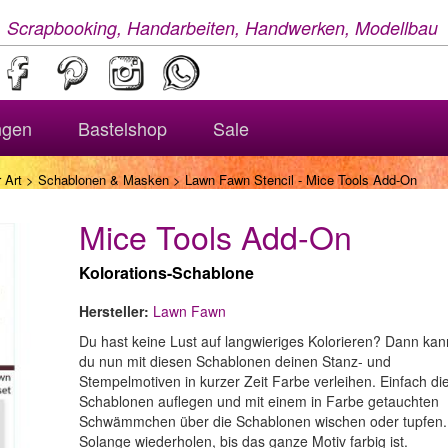
, Scrapbooking, Handarbeiten, Handwerken, Modellbau
ngen
Bastelshop
Sale
 Art
>
Schablonen & Masken
> Lawn Fawn Stencil - Mice Tools Add-On
Mice Tools Add-On
Kolorations-Schablone
Hersteller:
Lawn Fawn
Du hast keine Lust auf langwieriges Kolorieren? Dann kan
du nun mit diesen Schablonen deinen Stanz- und
Stempelmotiven in kurzer Zeit Farbe verleihen. Einfach di
Schablonen auflegen und mit einem in Farbe getauchten
Schwämmchen über die Schablonen wischen oder tupfen.
Solange wiederholen, bis das ganze Motiv farbig ist.