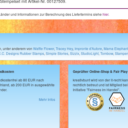
tempelset mit Artikel-Nr. 00127509.
e Länder und Informationen zur Berechnung des Liefertermins siehe
hier
.
en, unter anderem von
Waffle Flower
,
Tracey Hey
,
Impronte d'Autore
,
Mama Elephan
C.C. Designs Rubber Stamps
,
Simple Stories
,
Sizzix
,
StudioLight
,
Tombow
,
Stamper
ndkosten
Geprüfter Online-Shop & Fair Play
dkostenfrei ab 80 EUR nach
kreativbunt wird von der it-recht kan
hland, ab 200 EUR in ausgewählte
rechtlich betreut und ist Mitglied bei
der.
Initiative "Fairness im Handel".
Mehr Infos