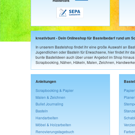
kreativbunt - Dein Onlineshop für Bastelbedarf rund um S
In unserem Bastelshop findet ihr eine große Auswahl an Bast
Jugendlichen oder Basteln für Erwachsene, hier findet ihr d
bunte Bastelideen auch über unser Angebot im Shop hinaus a
Scrapbooking, Nähen, Häkeln, Malen, Zeichnen, Handwerke
Anleitungen
Baste
Scrapbooking & Papier
Papier
Malen & Zeichnen
Planer
Bullet Journaling
Stemp
Basteln
Stanze
Handarbeiten
Schab
Möbel & Holzarbeiten
Verzie
Renovierungstagebuch
Farben