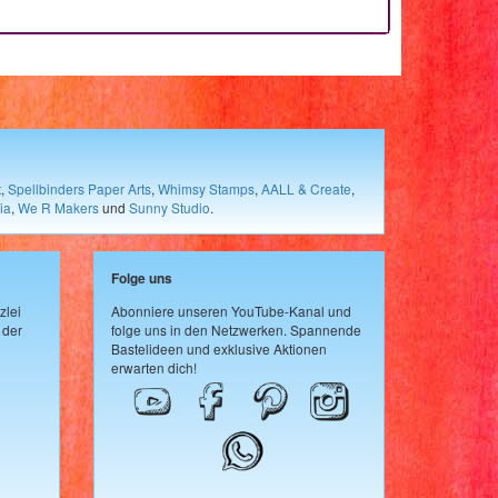
t
,
Spellbinders Paper Arts
,
Whimsy Stamps
,
AALL & Create
,
ia
,
We R Makers
und
Sunny Studio
.
Folge uns
zlei
Abonniere unseren YouTube-Kanal und
 der
folge uns in den Netzwerken. Spannende
Bastelideen und exklusive Aktionen
erwarten dich!