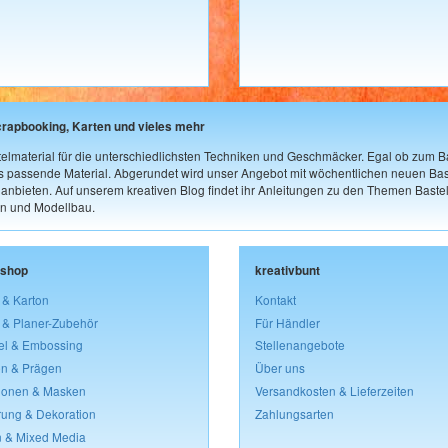
crapbooking, Karten und vieles mehr
elmaterial für die unterschiedlichsten Techniken und Geschmäcker. Egal ob zum Ba
as passende Material. Abgerundet wird unser Angebot mit wöchentlichen neuen Bast
nbieten. Auf unserem kreativen Blog findet ihr Anleitungen zu den Themen Bastel
n und Modellbau.
lshop
kreativbunt
 & Karton
Kontakt
 & Planer-Zubehör
Für Händler
el & Embossing
Stellenangebote
n & Prägen
Über uns
lonen & Masken
Versandkosten & Lieferzeiten
rung & Dekoration
Zahlungsarten
 & Mixed Media