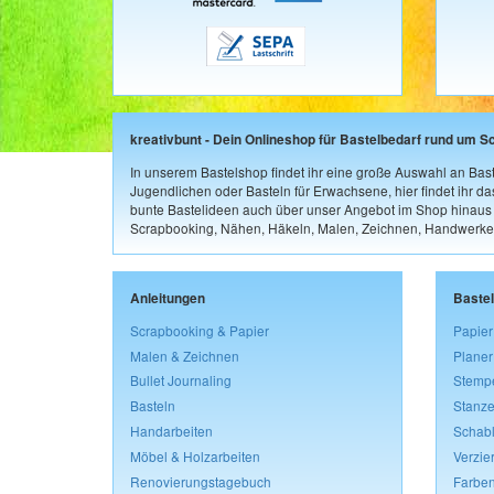
kreativbunt - Dein Onlineshop für Bastelbedarf rund um S
In unserem Bastelshop findet ihr eine große Auswahl an Bast
Jugendlichen oder Basteln für Erwachsene, hier findet ihr d
bunte Bastelideen auch über unser Angebot im Shop hinaus a
Scrapbooking, Nähen, Häkeln, Malen, Zeichnen, Handwerke
Anleitungen
Baste
Scrapbooking & Papier
Papier
Malen & Zeichnen
Planer
Bullet Journaling
Stemp
Basteln
Stanze
Handarbeiten
Schab
Möbel & Holzarbeiten
Verzie
Renovierungstagebuch
Farben