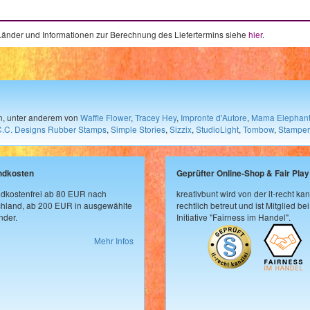
e Länder und Informationen zur Berechnung des Liefertermins siehe
hier
.
en, unter anderem von
Waffle Flower
,
Tracey Hey
,
Impronte d'Autore
,
Mama Elephan
C.C. Designs Rubber Stamps
,
Simple Stories
,
Sizzix
,
StudioLight
,
Tombow
,
Stamper
ndkosten
Geprüfter Online-Shop & Fair Play
dkostenfrei ab 80 EUR nach
kreativbunt wird von der it-recht kan
hland, ab 200 EUR in ausgewählte
rechtlich betreut und ist Mitglied bei
der.
Initiative "Fairness im Handel".
Mehr Infos