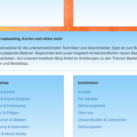
crapbooking, Karten und vieles mehr
elmaterial für die unterschiedlichsten Techniken und Geschmäcker. Egal ob zum Ba
as passende Material. Abgerundet wird unser Angebot mit wöchentlichen neuen Bast
nbieten. Auf unserem kreativen Blog findet ihr Anleitungen zu den Themen Bastel
n und Modellbau.
lshop
kreativbunt
 & Karton
Kontakt
 & Planer-Zubehör
Für Händler
el & Embossing
Stellenangebote
n & Prägen
Über uns
lonen & Masken
Versandkosten & Lieferzeiten
rung & Dekoration
Zahlungsarten
 & Mixed Media