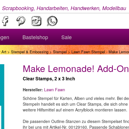
, Scrapbooking, Handarbeiten, Handwerken, Modellbau
ngen
Bastelshop
Sale
 Art
>
Stempel & Embossing
>
Stempel
> Lawn Fawn Stempel - Make Lemo
Make Lemonade! Add-On
Clear Stamps, 2 x 3 Inch
Hersteller:
Lawn Fawn
Schöne Stempel für Karten, Alben und vieles mehr. Bei de
Stempeln handelt es sich um Clear Stamps, die sich ohne
weitere Hilfsmittel auf einem Acrylblock montieren lassen.
Die passenden Outline-Stanzen zu diesem Stempelset fin
ihr bei uns mit Artikel-Nr. 00129160. Passende Schablone