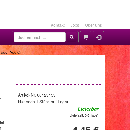
Kontakt
Jobs
Über uns
nade! Add-On
Artikel-Nr. 00129159
n
Nur noch
1
Stück auf Lager.
Lieferbar
Lieferzeit: 3-5 Tage*
det
4,45 €
n