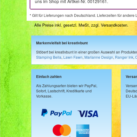
uns im Shop mit Artikel-Nr. 00129161.
* Gilt für Lieferungen nach Deutschland. Lieferzeiten für ander
Alle Preise inkl. gesetzl. MwSt, zzgl.
Versandkosten
.
Markenvielfalt bei kreativbunt
Stöbert bei kreativbunt in einer großen Auswahl an Produkt
Stamping Bella
,
Lawn Fawn
,
Marianne Design
,
Ranger Ink
,
Einfach zahlen
Versa
Als Zahlungsarten bieten wir PayPal,
Versan
Sofort, Lastschrift, Kreditkarte und
Deutsc
Vorkasse.
EU-Län