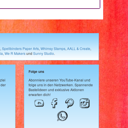
t
,
Spellbinders Paper Arts
,
Whimsy Stamps
,
AALL & Create
,
ia
,
We R Makers
und
Sunny Studio
.
Folge uns
zlei
Abonniere unseren YouTube-Kanal und
 der
folge uns in den Netzwerken. Spannende
Bastelideen und exklusive Aktionen
erwarten dich!