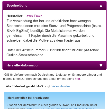
Beschreibung
Hersteller:
Lawn Fawn
Zur Verwendung der bei uns erhältlichen hochwertigen
Stanzschablonen wird eine Stanz- und Prägemaschine (bspw.
Sizzix BigShot) benötigt. Die Metallstanzen werden
gemeinsam mit Papier durch die Maschine gekurbelt und
schneiden dabei die Motive aus dem Papier aus.
Unter der Artikelnummer 00129180 findet ihr eine passende
Outline-Stanzschablone.
Hersteller-Information
* Gilt für Lieferungen nach Deutschland. Lieferzeiten für andere Länder und
Informationen zur Berechnung des Liefertermins siehe
hier
.
Alle Preise inkl. gesetzl. MwSt, zzgl.
Versandkosten
.
Markenvielfalt bei kreativbunt
Stöbert bei kreativbunt in einer großen Auswahl an Produkten, unter
anderem von
Waffle Flower
,
Tracey Hey
,
Impronte d'Autore
,
Mama