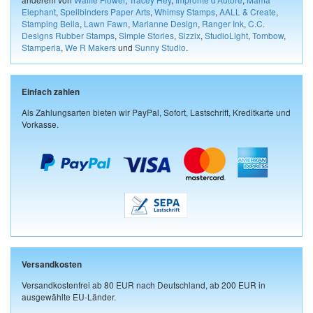
Elephant
,
Spellbinders Paper Arts
,
Whimsy Stamps
,
AALL & Create
,
Stamping Bella
,
Lawn Fawn
,
Marianne Design
,
Ranger Ink
,
C.C.
Designs Rubber Stamps
,
Simple Stories
,
Sizzix
,
StudioLight
,
Tombow
,
Stamperia
,
We R Makers
und
Sunny Studio
.
Einfach zahlen
Als Zahlungsarten bieten wir PayPal, Sofort, Lastschrift, Kreditkarte und
Vorkasse.
Versandkosten
Versandkostenfrei ab 80 EUR nach Deutschland, ab 200 EUR in
ausgewählte EU-Länder.