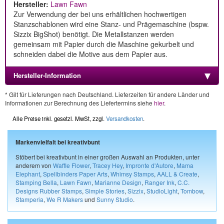
Hersteller:
Lawn Fawn
Zur Verwendung der bei uns erhältlichen hochwertigen
Stanzschablonen wird eine Stanz- und Prägemaschine (bspw.
Sizzix BigShot) benötigt. Die Metallstanzen werden
gemeinsam mit Papier durch die Maschine gekurbelt und
schneiden dabei die Motive aus dem Papier aus.
Hersteller-Information
* Gilt für Lieferungen nach Deutschland. Lieferzeiten für andere Länder und
Informationen zur Berechnung des Liefertermins siehe
hier
.
Alle Preise inkl. gesetzl. MwSt, zzgl.
Versandkosten
.
Markenvielfalt bei kreativbunt
Stöbert bei kreativbunt in einer großen Auswahl an Produkten, unter
anderem von
Waffle Flower
,
Tracey Hey
,
Impronte d'Autore
,
Mama
Elephant
,
Spellbinders Paper Arts
,
Whimsy Stamps
,
AALL & Create
,
Stamping Bella
,
Lawn Fawn
,
Marianne Design
,
Ranger Ink
,
C.C.
Designs Rubber Stamps
,
Simple Stories
,
Sizzix
,
StudioLight
,
Tombow
,
Stamperia
,
We R Makers
und
Sunny Studio
.