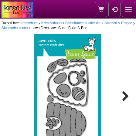
Nav
Du bist hier:
kreativbunt
>
Kreativshop für Bastelmaterial aller Art
>
Stanzen & Prägen
>
Stanzschablonen
> Lawn Fawn Lawn Cuts - Build-A-Bee
Next