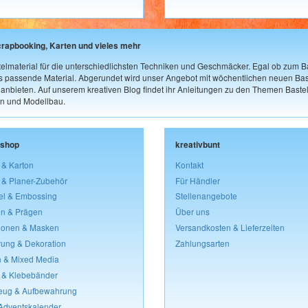
crapbooking, Karten und vieles mehr
elmaterial für die unterschiedlichsten Techniken und Geschmäcker. Egal ob zum Ba
as passende Material. Abgerundet wird unser Angebot mit wöchentlichen neuen Bast
nbieten. Auf unserem kreativen Blog findet ihr Anleitungen zu den Themen Bastel
n und Modellbau.
lshop
kreativbunt
 & Karton
Kontakt
 & Planer-Zubehör
Für Händler
el & Embossing
Stellenangebote
n & Prägen
Über uns
lonen & Masken
Versandkosten & Lieferzeiten
rung & Dekoration
Zahlungsarten
 & Mixed Media
 & Klebebänder
eug & Aufbewahrung
 Adventskalender