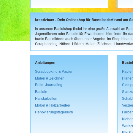
kreativbunt - Dein Onlineshop für Bastelbedarf rund um S
In unserem Bastelshop findet ihr eine große Auswahl an Bast
Jugendlichen oder Basteln für Erwachsene, hier findet ihr d
bunte Bastelideen auch über unser Angebot im Shop hinaus a
Scrapbooking, Nähen, Häkeln, Malen, Zeichnen, Handwerke
Anleitungen
Baste
Scrapbooking & Papier
Papier
Malen & Zeichnen
Planer
Bullet Journaling
Stemp
Basteln
Stanze
Handarbeiten
Schab
Möbel & Holzarbeiten
Verzie
Renovierungstagebuch
Farben
Kleber
Werkz
Kits &