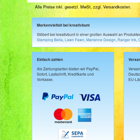
Alle Preise inkl. gesetzl. MwSt, zzgl.
Versandkosten
.
Markenvielfalt bei kreativbunt
Stöbert bei kreativbunt in einer großen Auswahl an Produkt
Stamping Bella
,
Lawn Fawn
,
Marianne Design
,
Ranger Ink
,
Einfach zahlen
Versa
Als Zahlungsarten bieten wir PayPal,
Versan
Sofort, Lastschrift, Kreditkarte und
Deutsc
Vorkasse.
EU-Län