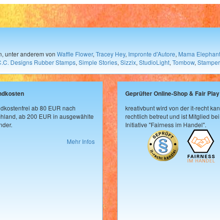
en, unter anderem von
Waffle Flower
,
Tracey Hey
,
Impronte d'Autore
,
Mama Elephan
C.C. Designs Rubber Stamps
,
Simple Stories
,
Sizzix
,
StudioLight
,
Tombow
,
Stamper
ndkosten
Geprüfter Online-Shop & Fair Play
dkostenfrei ab 80 EUR nach
kreativbunt wird von der it-recht kan
hland, ab 200 EUR in ausgewählte
rechtlich betreut und ist Mitglied bei
der.
Initiative "Fairness im Handel".
Mehr Infos