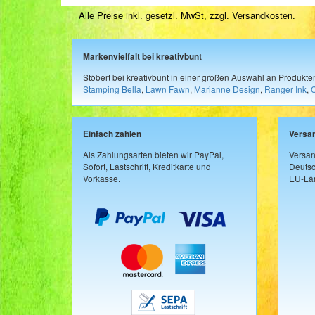
Alle Preise inkl. gesetzl. MwSt, zzgl.
Versandkosten
.
Markenvielfalt bei kreativbunt
Stöbert bei kreativbunt in einer großen Auswahl an Produkt
Stamping Bella
,
Lawn Fawn
,
Marianne Design
,
Ranger Ink
,
Einfach zahlen
Versa
Als Zahlungsarten bieten wir PayPal,
Versan
Sofort, Lastschrift, Kreditkarte und
Deutsc
Vorkasse.
EU-Län