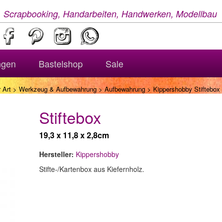
, Scrapbooking, Handarbeiten, Handwerken, Modellbau
ngen
Bastelshop
Sale
 Art
>
Werkzeug & Aufbewahrung
>
Aufbewahrung
> Kippershobby Stiftebox
Stiftebox
19,3 x 11,8 x 2,8cm
Hersteller:
Kippershobby
Stifte-/Kartenbox aus Kiefernholz.