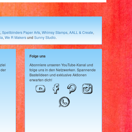
t
,
Spellbinders Paper Arts
,
Whimsy Stamps
,
AALL & Create
,
ia
,
We R Makers
und
Sunny Studio
.
Folge uns
zlei
Abonniere unseren YouTube-Kanal und
 der
folge uns in den Netzwerken. Spannende
Bastelideen und exklusive Aktionen
erwarten dich!