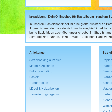
kreativbunt - Dein Onlineshop für Bastelbedarf rund um S
In unserem Bastelshop findet ihr eine große Auswahl an Bast
Jugendlichen oder Basteln für Erwachsene, hier findet ihr d
bunte Bastelideen auch über unser Angebot im Shop hinaus a
Scrapbooking, Nähen, Häkeln, Malen, Zeichnen, Handwerke
Anleitungen
Baste
Scrapbooking & Papier
Papier
Malen & Zeichnen
Planer
Bullet Journaling
Stemp
Basteln
Stanze
Handarbeiten
Schab
Möbel & Holzarbeiten
Verzie
Renovierungstagebuch
Farben
Kleber
Werkz
Kits &