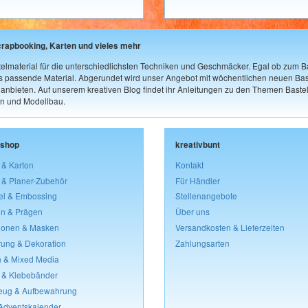
crapbooking, Karten und vieles mehr
elmaterial für die unterschiedlichsten Techniken und Geschmäcker. Egal ob zum Ba
as passende Material. Abgerundet wird unser Angebot mit wöchentlichen neuen Bast
nbieten. Auf unserem kreativen Blog findet ihr Anleitungen zu den Themen Bastel
n und Modellbau.
lshop
kreativbunt
 & Karton
Kontakt
 & Planer-Zubehör
Für Händler
el & Embossing
Stellenangebote
n & Prägen
Über uns
lonen & Masken
Versandkosten & Lieferzeiten
rung & Dekoration
Zahlungsarten
 & Mixed Media
 & Klebebänder
eug & Aufbewahrung
 Adventskalender