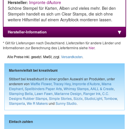
Hersteller:
Impronte dAutore
Schöne Stempel für Karten, Alben und vieles mehr. Bei den
Stempeln handelt es sich um Clear Stamps, die sich ohne
weitere Hilfsmittel auf einem Acrylblock montieren lassen.
Hersteller-Information
* Gilt für Lieferungen nach Deutschland. Lieferzeiten für andere Länder und
Informationen zur Berechnung des Liefertermins siehe
hier
.
Alle Preise inkl. gesetzl. MwSt, zzgl.
Versandkosten
.
Markenvielfalt bei kreativbunt
Stöbert bei kreativbunt in einer großen Auswahl an Produkten, unter
anderem von
Waffle Flower
,
Tracey Hey
,
Impronte d'Autore
,
Mama
Elephant
,
Spellbinders Paper Arts
,
Whimsy Stamps
,
AALL & Create
,
Stamping Bella
,
Lawn Fawn
,
Marianne Design
,
Ranger Ink
,
C.C.
Designs Rubber Stamps
,
Simple Stories
,
Sizzix
,
StudioLight
,
Tombow
,
Stamperia
,
We R Makers
und
Sunny Studio
.
Einfach zahlen