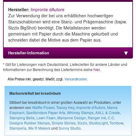
Hersteller:
Impronte dAutore
Zur Verwendung der bei uns erhältlichen hochwertigen
Stanzschablonen wird eine Stanz- und Prägemaschine (bspw.
Sizzix BigShot) benötigt. Die Metallstanzen werden
gemeinsam mit Papier durch die Maschine gekurbelt und
schneiden dabei die Motive aus dem Papier aus.
Hersteller-Information
* Gilt für Lieferungen nach Deutschland. Lieferzeiten für andere Länder und
Informationen zur Berechnung des Liefertermins siehe
hier
.
Alle Preise inkl. gesetzl. MwSt, zzgl.
Versandkosten
.
Markenvielfalt bei kreativbunt
Stöbert bei kreativbunt in einer großen Auswahl an Produkten, unter
anderem von
Waffle Flower
,
Tracey Hey
,
Impronte d'Autore
,
Mama
Elephant
,
Spellbinders Paper Arts
,
Whimsy Stamps
,
AALL & Create
,
Stamping Bella
,
Lawn Fawn
,
Marianne Design
,
Ranger Ink
,
C.C.
Designs Rubber Stamps
,
Simple Stories
,
Sizzix
,
StudioLight
,
Tombow
,
Stamperia
,
We R Makers
und
Sunny Studio
.