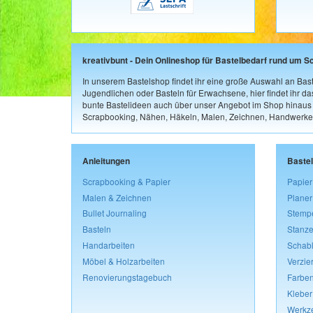
kreativbunt - Dein Onlineshop für Bastelbedarf rund um S
In unserem Bastelshop findet ihr eine große Auswahl an Bast
Jugendlichen oder Basteln für Erwachsene, hier findet ihr d
bunte Bastelideen auch über unser Angebot im Shop hinaus a
Scrapbooking, Nähen, Häkeln, Malen, Zeichnen, Handwerke
Anleitungen
Baste
Scrapbooking & Papier
Papier
Malen & Zeichnen
Planer
Bullet Journaling
Stemp
Basteln
Stanze
Handarbeiten
Schab
Möbel & Holzarbeiten
Verzie
Renovierungstagebuch
Farben
Kleber
Werkz