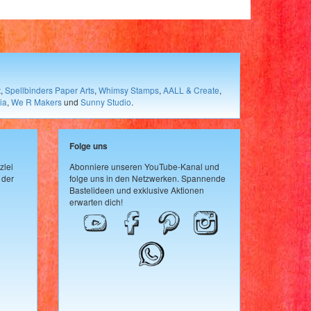
t
,
Spellbinders Paper Arts
,
Whimsy Stamps
,
AALL & Create
,
ia
,
We R Makers
und
Sunny Studio
.
Folge uns
zlei
Abonniere unseren YouTube-Kanal und
 der
folge uns in den Netzwerken. Spannende
Bastelideen und exklusive Aktionen
erwarten dich!