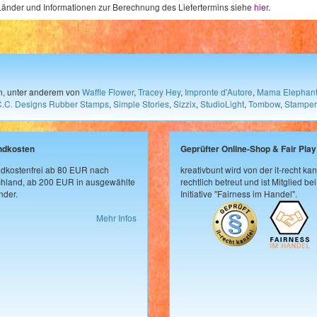
e Länder und Informationen zur Berechnung des Liefertermins siehe
hier
.
en, unter anderem von
Waffle Flower
,
Tracey Hey
,
Impronte d'Autore
,
Mama Elephan
C.C. Designs Rubber Stamps
,
Simple Stories
,
Sizzix
,
StudioLight
,
Tombow
,
Stamper
ndkosten
Geprüfter Online-Shop & Fair Play
dkostenfrei ab 80 EUR nach
kreativbunt wird von der it-recht kan
hland, ab 200 EUR in ausgewählte
rechtlich betreut und ist Mitglied bei
der.
Initiative "Fairness im Handel".
Mehr Infos