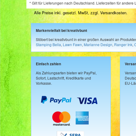
* Gilt für Lieferungen nach Deutschland. Lieferzeiten für ander
Alle Preise inkl. gesetzl. MwSt, zzgl.
Versandkosten
.
Markenvielfalt bei kreativbunt
Stöbert bei kreativbunt in einer großen Auswahl an Produkt
Stamping Bella
,
Lawn Fawn
,
Marianne Design
,
Ranger Ink
,
Einfach zahlen
Versa
Als Zahlungsarten bieten wir PayPal,
Versan
Sofort, Lastschrift, Kreditkarte und
Deutsc
Vorkasse.
EU-Län