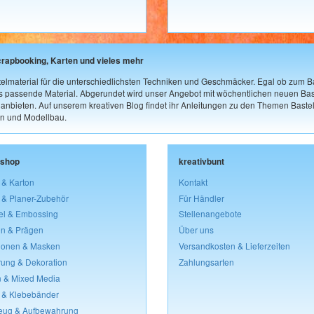
crapbooking, Karten und vieles mehr
elmaterial für die unterschiedlichsten Techniken und Geschmäcker. Egal ob zum Ba
as passende Material. Abgerundet wird unser Angebot mit wöchentlichen neuen Bast
nbieten. Auf unserem kreativen Blog findet ihr Anleitungen zu den Themen Bastel
n und Modellbau.
lshop
kreativbunt
 & Karton
Kontakt
 & Planer-Zubehör
Für Händler
el & Embossing
Stellenangebote
n & Prägen
Über uns
lonen & Masken
Versandkosten & Lieferzeiten
rung & Dekoration
Zahlungsarten
 & Mixed Media
 & Klebebänder
eug & Aufbewahrung