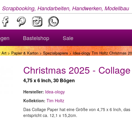
, Scrapbooking, Handarbeiten, Handwerken, Modellbau
ngen
Bastelshop
Sale
 Art
>
Papier & Karton
>
Spezialpapiere
> Idea-ology Tim Holtz Christmas 20
Christmas 2025 - Collage
4,75 x 6 Inch, 30 Bögen
Hersteller:
Idea-ology
Kollektion:
Tim Holtz
Das Collage Paper hat eine Größe von 4,75 x 6 Inch, das
entspricht ca. 12,1 x 15,2cm.