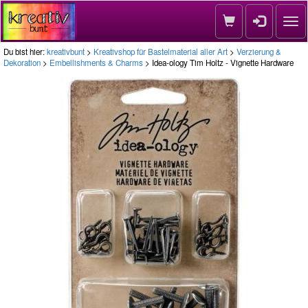
Nav
Du bist hier:
kreativbunt
>
Kreativshop für Bastelmaterial aller Art
>
Verzierung &
Dekoration
>
Embellishments & Charms
> Idea-ology Tim Holtz - Vignette Hardware