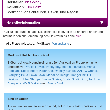
Hersteller:
Idea-ology
Kollektion:
Tim Holtz
Sortiment von Schrauben, Haken, und Nägeln.
Hersteller-Information
* Gilt für Lieferungen nach Deutschland. Lieferzeiten für andere Länder und
Informationen zur Berechnung des Liefertermins siehe
hier
.
Alle Preise inkl. gesetzl. MwSt, zzgl.
Versandkosten
.
Markenvielfalt bei kreativbunt
Stöbert bei kreativbunt in einer großen Auswahl an Produkten, unter
anderem von
Waffle Flower
,
Tracey Hey
,
Impronte d'Autore
,
Mama
Elephant
,
Spellbinders Paper Arts
,
Whimsy Stamps
,
AALL & Create
,
Stamping Bella
,
Lawn Fawn
,
Marianne Design
,
Ranger Ink
,
C.C.
Designs Rubber Stamps
,
Simple Stories
,
Sizzix
,
StudioLight
,
Tombow
,
Stamperia
,
We R Makers
und
Sunny Studio
.
Einfach zahlen
Als Zahlungsarten bieten wir PayPal, Sofort, Lastschrift, Kreditkarte und