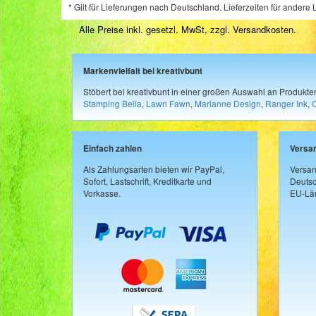
* Gilt für Lieferungen nach Deutschland. Lieferzeiten für ander
Alle Preise inkl. gesetzl. MwSt, zzgl.
Versandkosten
.
Markenvielfalt bei kreativbunt
Stöbert bei kreativbunt in einer großen Auswahl an Produkt
Stamping Bella
,
Lawn Fawn
,
Marianne Design
,
Ranger Ink
,
Einfach zahlen
Versa
Als Zahlungsarten bieten wir PayPal,
Versan
Sofort, Lastschrift, Kreditkarte und
Deutsc
Vorkasse.
EU-Län