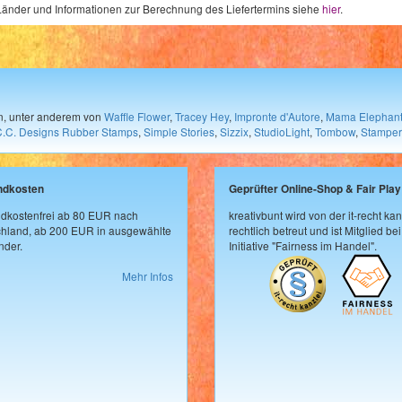
e Länder und Informationen zur Berechnung des Liefertermins siehe
hier
.
en, unter anderem von
Waffle Flower
,
Tracey Hey
,
Impronte d'Autore
,
Mama Elephan
C.C. Designs Rubber Stamps
,
Simple Stories
,
Sizzix
,
StudioLight
,
Tombow
,
Stamper
ndkosten
Geprüfter Online-Shop & Fair Play
dkostenfrei ab 80 EUR nach
kreativbunt wird von der it-recht kan
hland, ab 200 EUR in ausgewählte
rechtlich betreut und ist Mitglied bei
der.
Initiative "Fairness im Handel".
Mehr Infos