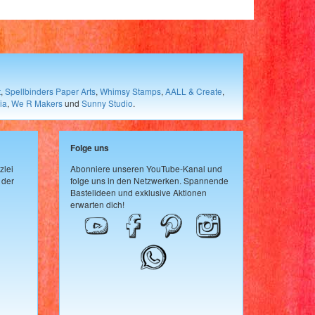
t
,
Spellbinders Paper Arts
,
Whimsy Stamps
,
AALL & Create
,
ia
,
We R Makers
und
Sunny Studio
.
Folge uns
zlei
Abonniere unseren YouTube-Kanal und
 der
folge uns in den Netzwerken. Spannende
Bastelideen und exklusive Aktionen
erwarten dich!