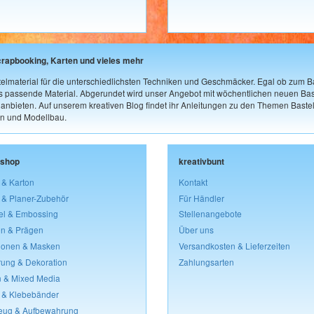
crapbooking, Karten und vieles mehr
elmaterial für die unterschiedlichsten Techniken und Geschmäcker. Egal ob zum Ba
as passende Material. Abgerundet wird unser Angebot mit wöchentlichen neuen Bast
nbieten. Auf unserem kreativen Blog findet ihr Anleitungen zu den Themen Bastel
n und Modellbau.
lshop
kreativbunt
 & Karton
Kontakt
 & Planer-Zubehör
Für Händler
el & Embossing
Stellenangebote
n & Prägen
Über uns
lonen & Masken
Versandkosten & Lieferzeiten
rung & Dekoration
Zahlungsarten
 & Mixed Media
 & Klebebänder
eug & Aufbewahrung