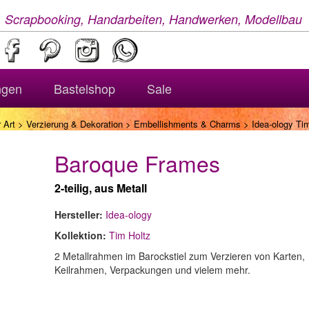
, Scrapbooking, Handarbeiten, Handwerken, Modellbau
ngen
Bastelshop
Sale
 Art
>
Verzierung & Dekoration
>
Embellishments & Charms
> Idea-ology Ti
Baroque Frames
2-teilig, aus Metall
Hersteller:
Idea-ology
Kollektion:
Tim Holtz
2 Metallrahmen im Barockstiel zum Verzieren von Karten,
Keilrahmen, Verpackungen und vielem mehr.