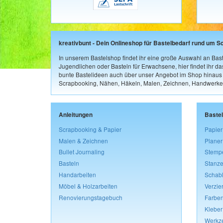
kreativbunt - Dein Onlineshop für Bastelbedarf rund um S
In unserem Bastelshop findet ihr eine große Auswahl an Bast
Jugendlichen oder Basteln für Erwachsene, hier findet ihr d
bunte Bastelideen auch über unser Angebot im Shop hinaus a
Scrapbooking, Nähen, Häkeln, Malen, Zeichnen, Handwerke
Anleitungen
Baste
Scrapbooking & Papier
Papier
Malen & Zeichnen
Planer
Bullet Journaling
Stemp
Basteln
Stanze
Handarbeiten
Schab
Möbel & Holzarbeiten
Verzie
Renovierungstagebuch
Farben
Kleber
Werkz