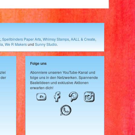
t
,
Spellbinders Paper Arts
,
Whimsy Stamps
,
AALL & Create
,
ia
,
We R Makers
und
Sunny Studio
.
Folge uns
zlei
Abonniere unseren YouTube-Kanal und
 der
folge uns in den Netzwerken. Spannende
Bastelideen und exklusive Aktionen
erwarten dich!