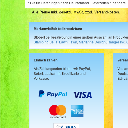
* Gilt für Lieferungen nach Deutschland. Lieferzeiten für ander
Alle Preise inkl. gesetzl. MwSt, zzgl.
Versandkosten
.
Markenvielfalt bei kreativbunt
Stöbert bei kreativbunt in einer großen Auswahl an Produkt
Stamping Bella
,
Lawn Fawn
,
Marianne Design
,
Ranger Ink
,
Einfach zahlen
Versa
Als Zahlungsarten bieten wir PayPal,
Versan
Sofort, Lastschrift, Kreditkarte und
Deutsc
Vorkasse.
EU-Län