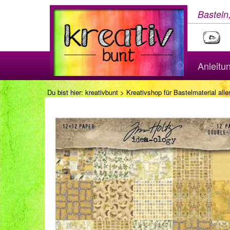
Basteln
Anleitu
Du bist hier:
kreativbunt
>
Kreativshop für Bastelmaterial aller