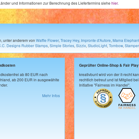
e Länder und Informationen zur Berechnung des Liefertermins siehe
hier
.
en, unter anderem von
Waffle Flower
,
Tracey Hey
,
Impronte d'Autore
,
Mama Elephan
C.C. Designs Rubber Stamps
,
Simple Stories
,
Sizzix
,
StudioLight
,
Tombow
,
Stamper
ndkosten
Geprüfter Online-Shop & Fair Play
dkostenfrei ab 80 EUR nach
kreativbunt wird von der it-recht kan
hland, ab 200 EUR in ausgewählte
rechtlich betreut und ist Mitglied bei
der.
Initiative "Fairness im Handel".
Mehr Infos