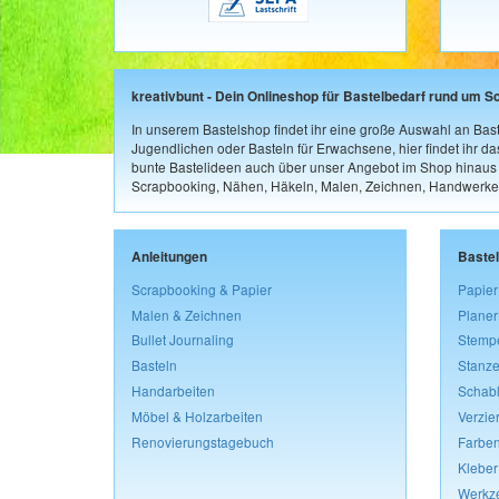
kreativbunt - Dein Onlineshop für Bastelbedarf rund um S
In unserem Bastelshop findet ihr eine große Auswahl an Bast
Jugendlichen oder Basteln für Erwachsene, hier findet ihr d
bunte Bastelideen auch über unser Angebot im Shop hinaus a
Scrapbooking, Nähen, Häkeln, Malen, Zeichnen, Handwerke
Anleitungen
Baste
Scrapbooking & Papier
Papier
Malen & Zeichnen
Planer
Bullet Journaling
Stemp
Basteln
Stanze
Handarbeiten
Schab
Möbel & Holzarbeiten
Verzie
Renovierungstagebuch
Farben
Kleber
Werkz