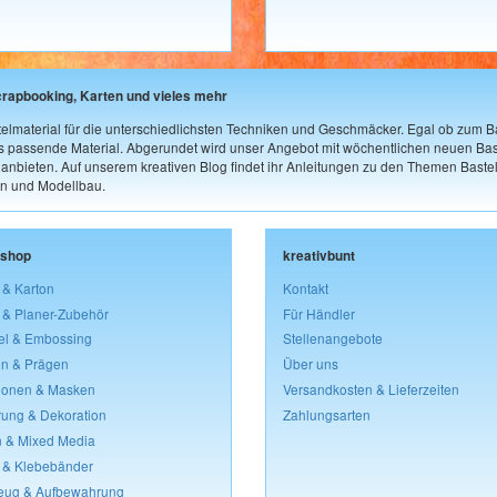
crapbooking, Karten und vieles mehr
elmaterial für die unterschiedlichsten Techniken und Geschmäcker. Egal ob zum Ba
as passende Material. Abgerundet wird unser Angebot mit wöchentlichen neuen Bast
nbieten. Auf unserem kreativen Blog findet ihr Anleitungen zu den Themen Bastel
n und Modellbau.
lshop
kreativbunt
 & Karton
Kontakt
 & Planer-Zubehör
Für Händler
el & Embossing
Stellenangebote
n & Prägen
Über uns
lonen & Masken
Versandkosten & Lieferzeiten
rung & Dekoration
Zahlungsarten
 & Mixed Media
 & Klebebänder
eug & Aufbewahrung