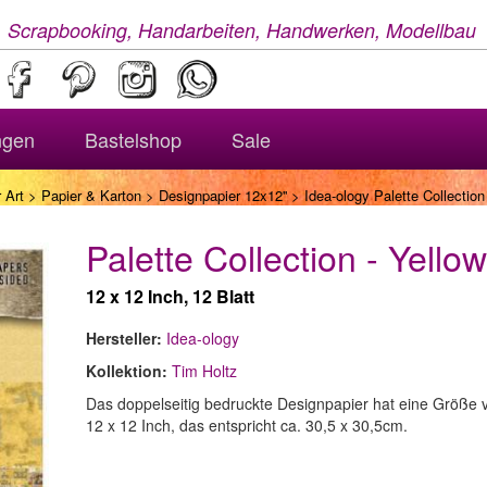
, Scrapbooking, Handarbeiten, Handwerken, Modellbau
ngen
Bastelshop
Sale
 Art
>
Papier & Karton
>
Designpapier 12x12''
> Idea-ology Palette Collection
Palette Collection - Yellow
12 x 12 Inch, 12 Blatt
Hersteller:
Idea-ology
Kollektion:
Tim Holtz
Das doppelseitig bedruckte Designpapier hat eine Größe 
12 x 12 Inch, das entspricht ca. 30,5 x 30,5cm.