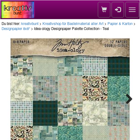
Nav
Du bist hier:
kreativbunt
>
Kreativshop für Bastelmaterial aller Art
>
Papier & Karton
>
Designpapier 8x8''
> Idea-ology Designpaper Palette Collection - Teal
Next