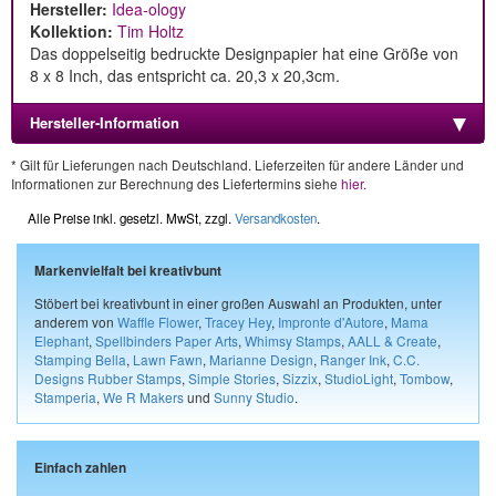
Hersteller:
Idea-ology
Kollektion:
Tim Holtz
Das doppelseitig bedruckte Designpapier hat eine Größe von
8 x 8 Inch, das entspricht ca. 20,3 x 20,3cm.
Hersteller-Information
* Gilt für Lieferungen nach Deutschland. Lieferzeiten für andere Länder und
Informationen zur Berechnung des Liefertermins siehe
hier
.
Alle Preise inkl. gesetzl. MwSt, zzgl.
Versandkosten
.
Markenvielfalt bei kreativbunt
Stöbert bei kreativbunt in einer großen Auswahl an Produkten, unter
anderem von
Waffle Flower
,
Tracey Hey
,
Impronte d'Autore
,
Mama
Elephant
,
Spellbinders Paper Arts
,
Whimsy Stamps
,
AALL & Create
,
Stamping Bella
,
Lawn Fawn
,
Marianne Design
,
Ranger Ink
,
C.C.
Designs Rubber Stamps
,
Simple Stories
,
Sizzix
,
StudioLight
,
Tombow
,
Stamperia
,
We R Makers
und
Sunny Studio
.
Einfach zahlen