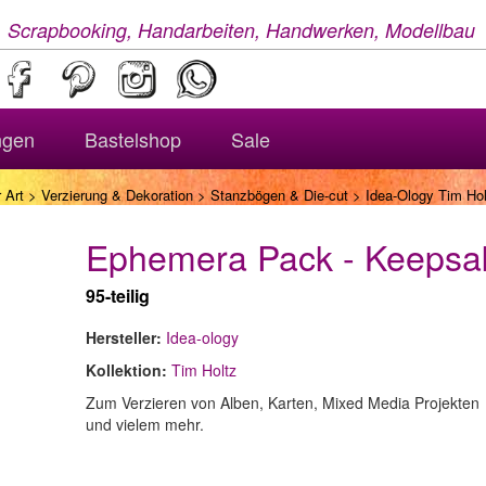
, Scrapbooking, Handarbeiten, Handwerken, Modellbau
ngen
Bastelshop
Sale
 Art
>
Verzierung & Dekoration
>
Stanzbögen & Die-cut
> Idea-Ology Tim Ho
Ephemera Pack - Keepsa
95-teilig
Hersteller:
Idea-ology
Kollektion:
Tim Holtz
Zum Verzieren von Alben, Karten, Mixed Media Projekten
und vielem mehr.