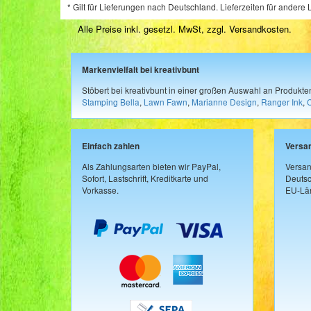
* Gilt für Lieferungen nach Deutschland. Lieferzeiten für ander
Alle Preise inkl. gesetzl. MwSt, zzgl.
Versandkosten
.
Markenvielfalt bei kreativbunt
Stöbert bei kreativbunt in einer großen Auswahl an Produkt
Stamping Bella
,
Lawn Fawn
,
Marianne Design
,
Ranger Ink
,
Einfach zahlen
Versa
Als Zahlungsarten bieten wir PayPal,
Versan
Sofort, Lastschrift, Kreditkarte und
Deutsc
Vorkasse.
EU-Län