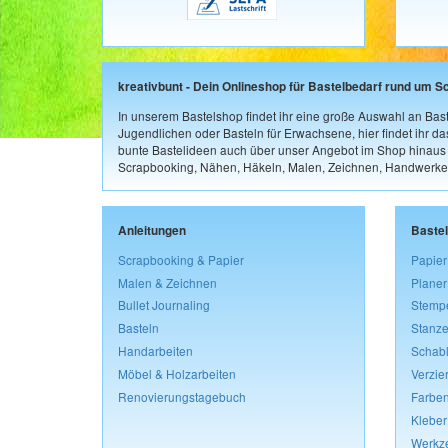
kreativbunt - Dein Onlineshop für Bastelbedarf rund um S
In unserem Bastelshop findet ihr eine große Auswahl an Bast
Jugendlichen oder Basteln für Erwachsene, hier findet ihr d
bunte Bastelideen auch über unser Angebot im Shop hinaus a
Scrapbooking, Nähen, Häkeln, Malen, Zeichnen, Handwerke
Anleitungen
Baste
Scrapbooking & Papier
Papier
Malen & Zeichnen
Planer
Bullet Journaling
Stemp
Basteln
Stanze
Handarbeiten
Schab
Möbel & Holzarbeiten
Verzie
Renovierungstagebuch
Farben
Kleber
Werkz