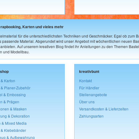
crapbooking, Karten und vieles mehr
elmaterial für die unterschiedlichsten Techniken und Geschmäcker. Egal ob zum Ba
as passende Material. Abgerundet wird unser Angebot mit wöchentlichen neuen Bast
nbieten. Auf unserem kreativen Blog findet ihr Anleitungen zu den Themen Bastel
n und Modellbau.
lshop
kreativbunt
 & Karton
Kontakt
 & Planer-Zubehör
Für Händler
el & Embossing
Stellenangebote
n & Prägen
Über uns
lonen & Masken
Versandkosten & Lieferzeiten
rung & Dekoration
Zahlungsarten
 & Mixed Media
 & Klebebänder
eug & Aufbewahrung