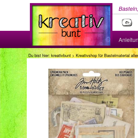
Basteln
Anleitu
Du bist hier:
kreativbunt
>
Kreativshop für Bastelmaterial aller