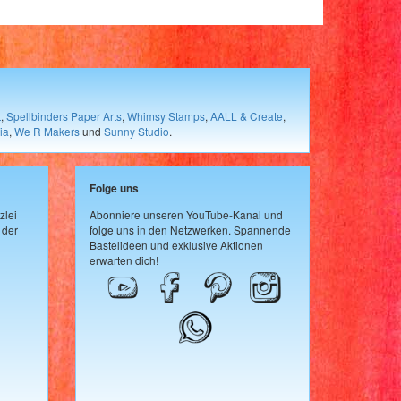
t
,
Spellbinders Paper Arts
,
Whimsy Stamps
,
AALL & Create
,
ia
,
We R Makers
und
Sunny Studio
.
Folge uns
zlei
Abonniere unseren YouTube-Kanal und
 der
folge uns in den Netzwerken. Spannende
Bastelideen und exklusive Aktionen
erwarten dich!