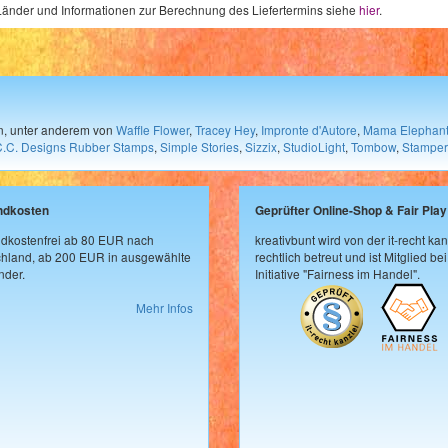
e Länder und Informationen zur Berechnung des Liefertermins siehe
hier
.
en, unter anderem von
Waffle Flower
,
Tracey Hey
,
Impronte d'Autore
,
Mama Elephan
C.C. Designs Rubber Stamps
,
Simple Stories
,
Sizzix
,
StudioLight
,
Tombow
,
Stamper
ndkosten
Geprüfter Online-Shop & Fair Play
dkostenfrei ab 80 EUR nach
kreativbunt wird von der it-recht kan
hland, ab 200 EUR in ausgewählte
rechtlich betreut und ist Mitglied bei
der.
Initiative "Fairness im Handel".
Mehr Infos