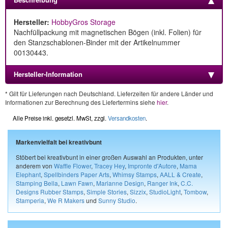
Hersteller:
HobbyGros Storage
Nachfüllpackung mit magnetischen Bögen (inkl. Folien) für
den Stanzschablonen-Binder mit der Artikelnummer
00130443.
Hersteller-Information
* Gilt für Lieferungen nach Deutschland. Lieferzeiten für andere Länder und
Informationen zur Berechnung des Liefertermins siehe
hier
.
Alle Preise inkl. gesetzl. MwSt, zzgl.
Versandkosten
.
Markenvielfalt bei kreativbunt
Stöbert bei kreativbunt in einer großen Auswahl an Produkten, unter
anderem von
Waffle Flower
,
Tracey Hey
,
Impronte d'Autore
,
Mama
Elephant
,
Spellbinders Paper Arts
,
Whimsy Stamps
,
AALL & Create
,
Stamping Bella
,
Lawn Fawn
,
Marianne Design
,
Ranger Ink
,
C.C.
Designs Rubber Stamps
,
Simple Stories
,
Sizzix
,
StudioLight
,
Tombow
,
Stamperia
,
We R Makers
und
Sunny Studio
.