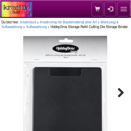
Nav
Du bist hier:
kreativbunt
>
Kreativshop für Bastelmaterial aller Art
>
Werkzeug &
Aufbewahrung
>
Aufbewahrung
> HobbyGros Storage Refill Cutting Die Storage Binder
Next