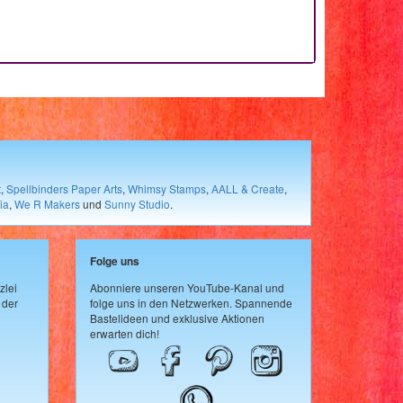
t
,
Spellbinders Paper Arts
,
Whimsy Stamps
,
AALL & Create
,
ia
,
We R Makers
und
Sunny Studio
.
Folge uns
zlei
Abonniere unseren YouTube-Kanal und
 der
folge uns in den Netzwerken. Spannende
Bastelideen und exklusive Aktionen
erwarten dich!