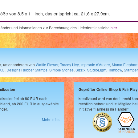
öße von 8,5 x 11 Inch, das entspricht ca. 21,6 x 27,9cm.
e Länder und Informationen zur Berechnung des Liefertermins siehe
hier
.
en, unter anderem von
Waffle Flower
,
Tracey Hey
,
Impronte d'Autore
,
Mama Elephan
C.C. Designs Rubber Stamps
,
Simple Stories
,
Sizzix
,
StudioLight
,
Tombow
,
Stamper
ndkosten
Geprüfter Online-Shop & Fair Play
dkostenfrei ab 80 EUR nach
kreativbunt wird von der it-recht kan
hland, ab 200 EUR in ausgewählte
rechtlich betreut und ist Mitglied bei
der.
Initiative "Fairness im Handel".
Mehr Infos