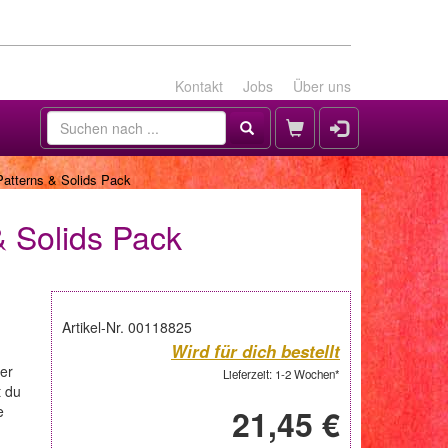
Kontakt
Jobs
Über uns
Patterns & Solids Pack
& Solids Pack
Artikel-Nr. 00118825
Wird für dich bestellt
rer
Lieferzeit: 1-2 Wochen*
t du
e
21,45 €