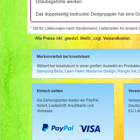
Urlaubsgefühle wecken.
Das doppelseitig bedruckte Designpapier hat eine Gr
* Gilt für Lieferungen nach Deutschland. Lieferzeiten für ander
Alle Preise inkl. gesetzl. MwSt, zzgl.
Versandkosten
.
Markenvielfalt bei kreativbunt
Stöbert bei kreativbunt in einer großen Auswahl an Produkt
Stamping Bella
,
Lawn Fawn
,
Marianne Design
,
Ranger Ink
,
Einfach zahlen
Versa
Als Zahlungsarten bieten wir PayPal,
Versan
Sofort, Lastschrift, Kreditkarte und
Deutsc
Vorkasse.
EU-Län