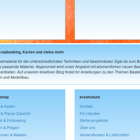
crapbooking, Karten und vieles mehr
elmaterial für die unterschiedlichsten Techniken und Geschmäcker. Egal ob zum Ba
as passende Material. Abgerundet wird unser Angebot mit wöchentlichen neuen Bast
nbieten. Auf unserem kreativen Blog findet ihr Anleitungen zu den Themen Bastel
n und Modellbau.
lshop
kreativbunt
 & Karton
Kontakt
 & Planer-Zubehör
Für Händler
el & Embossing
Stellenangebote
n & Prägen
Über uns
lonen & Masken
Versandkosten & Lieferzeiten