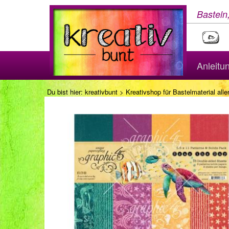
Basteln
Anleitu
Du bist hier:
kreativbunt
>
Kreativshop für Bastelmaterial aller