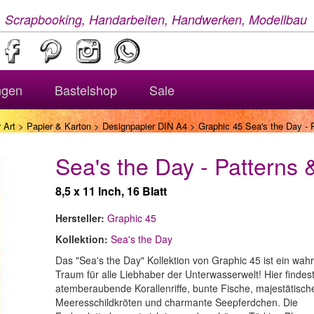
, Scrapbooking, Handarbeiten, Handwerken, Modellbau
ngen
Bastelshop
Sale
 Art
>
Papier & Karton
>
Designpapier DIN A4
> Graphic 45 Sea's the Day - 
Sea's the Day - Patterns 
8,5 x 11 Inch, 16 Blatt
Hersteller:
Graphic 45
Kollektion:
Sea's the Day
Das "Sea's the Day" Kollektion von Graphic 45 ist ein wah
Traum für alle Liebhaber der Unterwasserwelt! Hier findes
atemberaubende Korallenriffe, bunte Fische, majestätisch
Meeresschildkröten und charmante Seepferdchen. Die