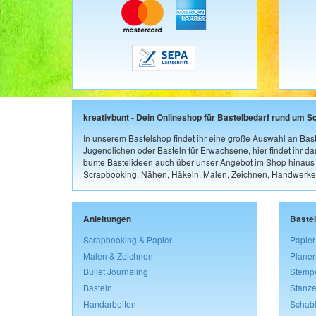
kreativbunt - Dein Onlineshop für Bastelbedarf rund um S
In unserem Bastelshop findet ihr eine große Auswahl an Bast
Jugendlichen oder Basteln für Erwachsene, hier findet ihr d
bunte Bastelideen auch über unser Angebot im Shop hinaus a
Scrapbooking, Nähen, Häkeln, Malen, Zeichnen, Handwerke
Anleitungen
Baste
Scrapbooking & Papier
Papier
Malen & Zeichnen
Planer
Bullet Journaling
Stemp
Basteln
Stanze
Handarbeiten
Schab