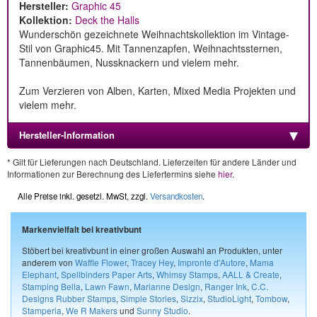
Hersteller:
Graphic 45
Kollektion:
Deck the Halls
Wunderschön gezeichnete Weihnachtskollektion im Vintage-
Stil von Graphic45. Mit Tannenzapfen, Weihnachtssternen,
Tannenbäumen, Nussknackern und vielem mehr.
Zum Verzieren von Alben, Karten, Mixed Media Projekten und
vielem mehr.
Hersteller-Information
* Gilt für Lieferungen nach Deutschland. Lieferzeiten für andere Länder und
Informationen zur Berechnung des Liefertermins siehe
hier
.
Alle Preise inkl. gesetzl. MwSt, zzgl.
Versandkosten
.
Markenvielfalt bei kreativbunt
Stöbert bei kreativbunt in einer großen Auswahl an Produkten, unter
anderem von
Waffle Flower
,
Tracey Hey
,
Impronte d'Autore
,
Mama
Elephant
,
Spellbinders Paper Arts
,
Whimsy Stamps
,
AALL & Create
,
Stamping Bella
,
Lawn Fawn
,
Marianne Design
,
Ranger Ink
,
C.C.
Designs Rubber Stamps
,
Simple Stories
,
Sizzix
,
StudioLight
,
Tombow
,
Stamperia
,
We R Makers
und
Sunny Studio
.