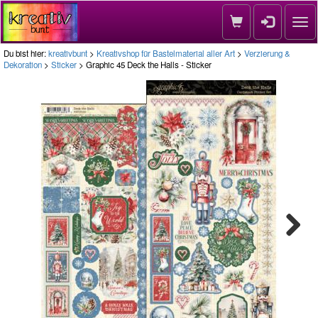
Nav
Du bist hier:
kreativbunt
>
Kreativshop für Bastelmaterial aller Art
>
Verzierung &
Dekoration
>
Sticker
> Graphic 45 Deck the Halls - Sticker
Next