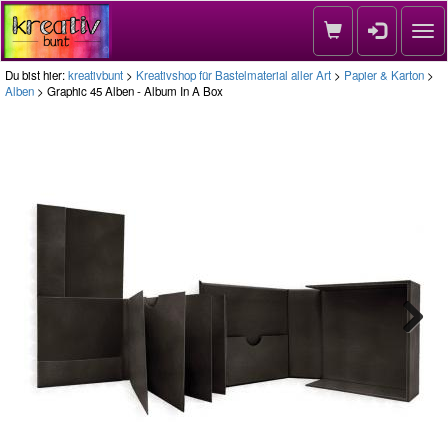
Nav
Du bist hier:
kreativbunt
>
Kreativshop für Bastelmaterial aller Art
>
Papier & Karton
>
Alben
> Graphic 45 Alben - Album In A Box
Next