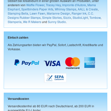
Stöbert bei kreativbunt in einer großen Auswahl an Produkten, unter
anderem von
Waffle Flower
,
Tracey Hey
,
Impronte d'Autore
,
Mama
Elephant
,
Spellbinders Paper Arts
,
Whimsy Stamps
,
AALL & Create
,
Stamping Bella
,
Lawn Fawn
,
Marianne Design
,
Ranger Ink
,
C.C.
Designs Rubber Stamps
,
Simple Stories
,
Sizzix
,
StudioLight
,
Tombow
,
Stamperia
,
We R Makers
und
Sunny Studio
.
Einfach zahlen
Als Zahlungsarten bieten wir PayPal, Sofort, Lastschrift, Kreditkarte und
Vorkasse.
Versandkosten
Versandkostenfrei ab 80 EUR nach Deutschland, ab 200 EUR in
ausgewählte EU-Länder.