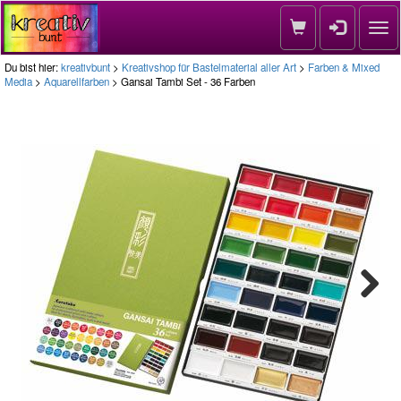
Nav
Du bist hier:
kreativbunt
>
Kreativshop für Bastelmaterial aller Art
>
Farben & Mixed
Media
>
Aquarellfarben
> Gansai Tambi Set - 36 Farben
Next