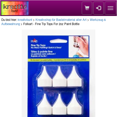
Nav
Du bist hier:
kreativbunt
>
Kreativshop für Bastelmaterial aller Art
>
Werkzeug &
Aufbewahrung
> Folkart - Fine Tip Tops For 2oz Paint Bottle