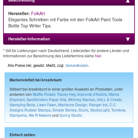
Hersteller:
FolkArt
Elegantes Schreiben mit Farbe mit den FolkArt Paint Tools
Bottle Top Writer Tips.
Hersteller-Information
* Gilt für Lieferungen nach Deutschland. Lieferzeiten für andere Länder und
Informationen zur Berechnung des Liefertermins siehe
hier
.
Alle Preise inkl. gesetzl. MwSt, zzgl.
Versandkosten
.
Markenvielfalt bei kreativbunt
Stöbert bei kreativbunt in einer großen Auswahl an Produkten, unter
anderem von
Waffle Flower
,
Tracey Hey
,
Impronte d'Autore
,
Mama
Elephant
,
Spellbinders Paper Arts
,
Whimsy Stamps
,
AALL & Create
,
Stamping Bella
,
Lawn Fawn
,
Marianne Design
,
Ranger Ink
,
C.C.
Designs Rubber Stamps
,
Simple Stories
,
Sizzix
,
StudioLight
,
Tombow
,
Stamperia
,
We R Makers
und
Sunny Studio
.
Einfach zahlen